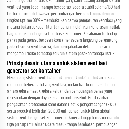
Zambia, genset berbasis kontainer yang kami pasang dengan sistem
ventilasi yang tepat mampu beroperasi secara stabil selama 180 hari
berturut-turut di kawasan pertambangan bersuhu tinggi, dengan
tingkat uptime 98%—membuktikan bahwa pengaturan ventilasi yang
matang bukan sekadar fitur tambahan, melainkan keharusan mutlak
bagi operasi andal genset berbasis kontainer. Ketahanan terhadap
panas pada genset berbasis kontainer secara langsung bergantung
pada efisiensi ventilasinya, dan mengabaikan detail ini berarti
mengambil risiko terhadap seluruh sistem pasokan tenaga listrik.
Prinsip desain utama untuk sistem ventilasi
generator set kontainer
Merancang sistem ventilasi untuk genset kontainer bukan sekadar
membuat beberapa lubang ventilasi; melainkan kombinasi ilmiah
antara udara masuk, udara keluar, dan pembuangan panas yang
disesuaikan dengan daya keluaran unit tersebut. Berdasarkan
pengalaman profesional kami dalam riset & pengembangan (R&D)
serta produksi lebih dari 20.000 unit genset untuk klien global,
sistem ventilasi genset kontainer berkinerja tinggi harus mematuhi
tiga prinsip inti: aliran udara masuk tanpa hambatan, pembuangan