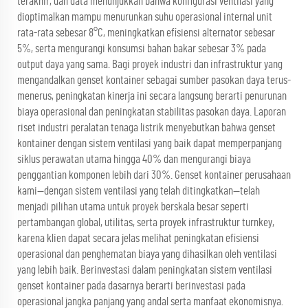
terakhir, dan data menunjukkan bahwa konfigurasi ventilasi yang
dioptimalkan mampu menurunkan suhu operasional internal unit
rata-rata sebesar 8°C, meningkatkan efisiensi alternator sebesar
5%, serta mengurangi konsumsi bahan bakar sebesar 3% pada
output daya yang sama. Bagi proyek industri dan infrastruktur yang
mengandalkan genset kontainer sebagai sumber pasokan daya terus-
menerus, peningkatan kinerja ini secara langsung berarti penurunan
biaya operasional dan peningkatan stabilitas pasokan daya. Laporan
riset industri peralatan tenaga listrik menyebutkan bahwa genset
kontainer dengan sistem ventilasi yang baik dapat memperpanjang
siklus perawatan utama hingga 40% dan mengurangi biaya
penggantian komponen lebih dari 30%. Genset kontainer perusahaan
kami—dengan sistem ventilasi yang telah ditingkatkan—telah
menjadi pilihan utama untuk proyek berskala besar seperti
pertambangan global, utilitas, serta proyek infrastruktur turnkey,
karena klien dapat secara jelas melihat peningkatan efisiensi
operasional dan penghematan biaya yang dihasilkan oleh ventilasi
yang lebih baik. Berinvestasi dalam peningkatan sistem ventilasi
genset kontainer pada dasarnya berarti berinvestasi pada
operasional jangka panjang yang andal serta manfaat ekonomisnya.