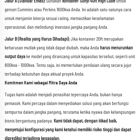
Jalur A (Standar Emas):
Gunakan
kontainer Sunyi 40ft High Cube
untuk
genset Cummins atau Perkins 1600kva Anda. Ini adalah satu-satunya cara
untuk menjamin kinerja sesuai rating, memastikan keselamatan
operasional, dan melindungi investasi jangka panjang Anda.
Jalur B (Realita yang Harus Dihadapi):
Jika kontainer 20ft merupakan
keharusan mutlak yang tidak dapat diubah, maka Anda
harus menurunkan
output daya
ke model yang dirancang untuk kapasitas tersebut, seperti unit
800kva - 1000kva. Tentu saja, ini memerlukan penilaian ulang secara jujur
terhadap kebutuhan daya aktual proyek Anda.
Komitmen Kami sebagai Mitra Daya Anda
Tugas kami adalah menjadi penasihat tepercaya Anda, bukan hanya
pemasok. Kami percaya dalam menyediakan solusi yang akan berfungsi
sempurna dalam jangka panjang, terutama ketika nyawa dan kelangsungan
bisnis bergantung padanya.
Kami tidak dapat, dengan itikad baik,
menyetujui konfigurasi yang kami ketahui memiliki risiko tinggi dan dapat
diprediksi terjadinya kegagalan.