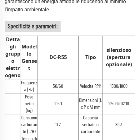
garantiscono un'energia affidabile riducendo al minimo
l'impatto ambientale.
Specificità e parametri:
Detta
gli
Model
silenzioso
grupp
lo
DC-R55
Tipo
(apertura
o
Gense
opzionale)
elettr
t
ogeno
Frequenz
50/60
Velocità RPM
1500/1800
a (Hz)
Peso
Dimensioni (L
netto
1050
21509201200
x P x A) mm
(kg)
Consumo
Capacità
carburan
11.2
serbatoio
89.3
te (L/H)
carburante
Tempo di