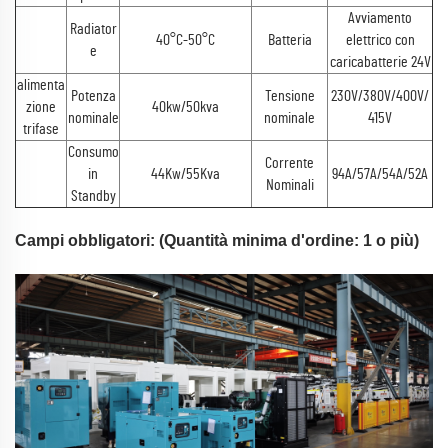
Avviamento
Radiator
40°C-50°C
Batteria
elettrico con
e
caricabatterie 24V
alimenta
Potenza
Tensione
230V/380V/400V/
zione
40kw/50kva
nominale
nominale
415V
trifase
Consumo
Corrente
in
44Kw/55Kva
94A/57A/54A/52A
Nominali
Standby
Campi obbligatori: (Quantità minima d'ordine: 1 o più)