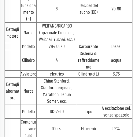
funziona
Decibel del
8
70-90
mento
suono (DB)
(h)
WEIFANG/RICARDO
Dettagli
Marca
(opzionale Cummins,
motore
Weichai, Yuchai, ecc.)
Modello
ZH4105ZD
Carburante
Diesel
Sistema di
Cilindro
4
raffreddame
acqua
nto
Avviatore
elettrico
Cilindrata(L)
3.76
China Stanford,
Dettagli
Stanford originale,
alternat
Marca
Marathon, Lehua
ore
Somer, ecc.
A eccitazione sel.
Modello
DC-224D
Tipo
senza spazzole
Contenut
o in rame
100%
Efficienti
92%
puro