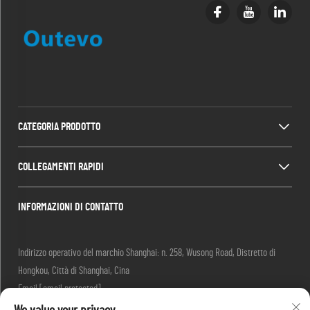
CATEGORIA PRODOTTO
COLLEGAMENTI RAPIDI
INFORMAZIONI DI CONTATTO
Indirizzo operativo del marchio Shanghai: n. 258, Wusong Road, Distretto di
Hongkou, Città di Shanghai, Cina
Email:
[email protected]
Tel.:
+86-13280087620