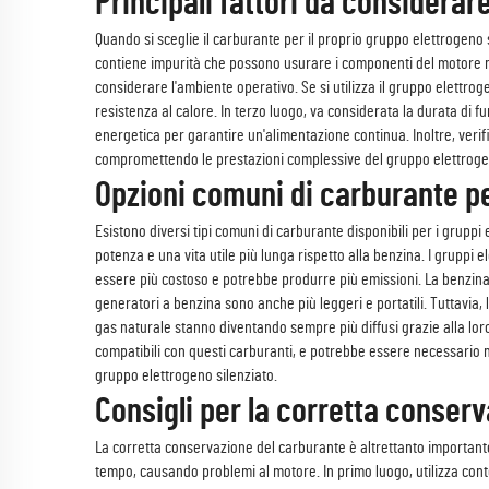
Principali fattori da considerar
Quando si sceglie il carburante per il proprio gruppo elettrogeno 
contiene impurità che possono usurare i componenti del motore ne
considerare l'ambiente operativo. Se si utilizza il gruppo elettro
resistenza al calore. In terzo luogo, va considerata la durata di 
energetica per garantire un'alimentazione continua. Inoltre, veri
compromettendo le prestazioni complessive del gruppo elettrogeno s
Opzioni comuni di carburante pe
Esistono diversi tipi comuni di carburante disponibili per i gruppi
potenza e una vita utile più lunga rispetto alla benzina. I gruppi e
essere più costoso e potrebbe produrre più emissioni. La benzina è
generatori a benzina sono anche più leggeri e portatili. Tuttavia,
gas naturale stanno diventando sempre più diffusi grazie alla lor
compatibili con questi carburanti, e potrebbe essere necessario mod
gruppo elettrogeno silenziato.
Consigli per la corretta conser
La corretta conservazione del carburante è altrettanto importante
tempo, causando problemi al motore. In primo luogo, utilizza conte