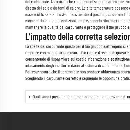
del carburante. Assicurati che i contenitori siano chiaramente etic
diretta del sole e da fonti di calore. Le alte temperature posson
essere utilizzata entro 3-6 mesi, mentre il gasolio può durare fi
mantenerlo in buone condizioni. Inoltre, quando rifornisci il tuo 
mantenere la qualità del carburante e proteggere il tuo gruppo e
L'impatto della corretta selezio
La scelta del carburante giusto per il tuo gruppo elettrogeno silen
regolare con meno attrito e usura. Ciò riduce il rischio di guasti 
consentendo di risparmiare sui costi di riparazione e sostituzion
intasamento degli iniettori e danni al sistema di combustione. Que
Potreste notare che il generatore non produce abbastanza potenza
Scegliendo il carburante corretto e seguendo le opportune pratic
Quali sono i passaggi fondamentali per la manutenzione di un gruppo elettroge