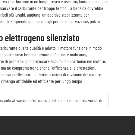
erva il carburante in un luogo fresco e asciutto, lontano dalla luce
conservare il carburante per troppo tempo. La benzina dovrebbe
iodi più lunghi, aggiungi un additivo stabilizzante per
cidenti. Seguendo questi consigli per la conservazione, potrai
o elettrogeno silenziato
 carburante di alta qualità e adatto, il motore funziona in modo
rogeno silenzioso ben mantenuto può durare molti anni,
serie di problemi: può provocare accumulo di carbonio nel motore,
o, ma ne compromettono anche l'efficienza e le prestazioni.
ssario effettuare interventi costosi di revisione del motore.
 rimanga affidabile ed efficiente per lungo tempo.
Un'installazione corretta aumenta significativamente l'efficienza delle soluzioni internazionali di alimentazione elettrica.