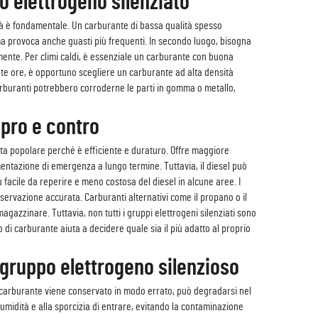
po elettrogeno silenziato
lità è fondamentale. Un carburante di bassa qualità spesso
ma provoca anche guasti più frequenti. In secondo luogo, bisogna
lmente. Per climi caldi, è essenziale un carburante con buona
olte ore, è opportuno scegliere un carburante ad alta densità
carburanti potrebbero corroderne le parti in gomma o metallo,
 pro e contro
celta popolare perché è efficiente e duraturo. Offre maggiore
limentazione di emergenza a lungo termine. Tuttavia, il diesel può
 facile da reperire e meno costosa del diesel in alcune aree. I
nservazione accurata. Carburanti alternativi come il propano o il
azzinare. Tuttavia, non tutti i gruppi elettrogeni silenziati sono
 di carburante aiuta a decidere quale sia il più adatto al proprio
 gruppo elettrogeno silenzioso
il carburante viene conservato in modo errato, può degradarsi nel
'umidità e alla sporcizia di entrare, evitando la contaminazione