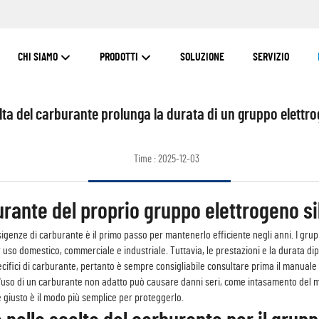
CHI SIAMO
PRODOTTI
SOLUZIONE
SERVIZIO
lta del carburante prolunga la durata di un gruppo elettro
Time : 2025-12-03
urante del proprio gruppo elettrogeno si
genze di carburante è il primo passo per mantenerlo efficiente negli anni. I grupp
uso domestico, commerciale e industriale. Tuttavia, le prestazioni e la durata dip
pecifici di carburante, pertanto è sempre consigliabile consultare prima il manuale
 L'uso di un carburante non adatto può causare danni seri, come intasamento del mo
e giusto è il modo più semplice per proteggerlo.