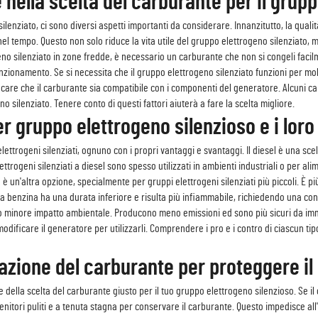
e nella scelta del carburante per il grup
silenziato, ci sono diversi aspetti importanti da considerare. Innanzitutto, la qua
l tempo. Questo non solo riduce la vita utile del gruppo elettrogeno silenziato, 
geno silenziato in zone fredde, è necessario un carburante che non si congeli faci
funzionamento. Se si necessita che il gruppo elettrogeno silenziato funzioni per m
ficare che il carburante sia compatibile con i componenti del generatore. Alcuni 
ilenziato. Tenere conto di questi fattori aiuterà a fare la scelta migliore.
r gruppo elettrogeno silenzioso e i loro
 elettrogeni silenziati, ognuno con i propri vantaggi e svantaggi. Il diesel è una s
lettrogeni silenziati a diesel sono spesso utilizzati in ambienti industriali o per a
 un'altra opzione, specialmente per gruppi elettrogeni silenziati più piccoli. È più
 la benzina ha una durata inferiore e risulta più infiammabile, richiedendo una co
o minore impatto ambientale. Producono meno emissioni ed sono più sicuri da immag
ificare il generatore per utilizzarli. Comprendere i pro e i contro di ciascun tipo
vazione del carburante per proteggere il
 della scelta del carburante giusto per il tuo gruppo elettrogeno silenzioso. Se 
nitori puliti e a tenuta stagna per conservare il carburante. Questo impedisce all