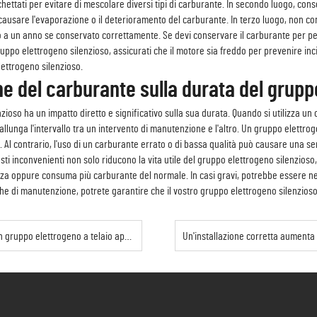
hettati per evitare di mescolare diversi tipi di carburante. In secondo luogo, cons
o causare l'evaporazione o il deterioramento del carburante. In terzo luogo, non 
no a un anno se conservato correttamente. Se devi conservare il carburante per per
gruppo elettrogeno silenzioso, assicurati che il motore sia freddo per prevenire in
lettrogeno silenzioso.
ne del carburante sulla durata del grupp
zioso ha un impatto diretto e significativo sulla sua durata. Quando si utilizza un
e allunga l'intervallo tra un intervento di manutenzione e l'altro. Un gruppo elett
e. Al contrario, l'uso di un carburante errato o di bassa qualità può causare una 
sti inconvenienti non solo riducono la vita utile del gruppo elettrogeno silenzios
 oppure consuma più carburante del normale. In casi gravi, potrebbe essere nece
he di manutenzione, potrete garantire che il vostro gruppo elettrogeno silenzioso
no a telaio aperto in ambienti difficili?