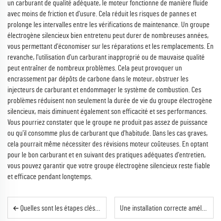
un carburant de qualité adéquate, le moteur fonctionne de manière fluide
avec moins de friction et d'usure. Cela réduit les risques de pannes et
prolonge les intervalles entre les vérifications de maintenance. Un groupe
électrogène silencieux bien entretenu peut durer de nombreuses années,
vous permettant d'économiser sur les réparations et les remplacements. En
revanche, l'utilisation d'un carburant inapproprié ou de mauvaise qualité
peut entraîner de nombreux problèmes. Cela peut provoquer un
encrassement par dépôts de carbone dans le moteur, obstruer les
injecteurs de carburant et endommager le système de combustion. Ces
problèmes réduisent non seulement la durée de vie du groupe électrogène
silencieux, mais diminuent également son efficacité et ses performances.
Vous pourriez constater que le groupe ne produit pas assez de puissance
ou qu'il consomme plus de carburant que d'habitude. Dans les cas graves,
cela pourrait même nécessiter des révisions moteur coûteuses. En optant
pour le bon carburant et en suivant des pratiques adéquates d'entretien,
vous pouvez garantir que votre groupe électrogène silencieux reste fiable
et efficace pendant longtemps.
Quelles sont les étapes clés pour entretenir un groupe électrogène à bâti ouvert dans des environnements difficiles ?
Une installation correcte améliore considérablement l'efficacité des solutions d'alimentation internationales.