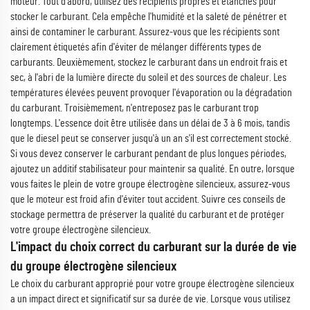
moteur. Tout d'abord, utilisez des récipients propres et étanches pour
stocker le carburant. Cela empêche l'humidité et la saleté de pénétrer et
ainsi de contaminer le carburant. Assurez-vous que les récipients sont
clairement étiquetés afin d'éviter de mélanger différents types de
carburants. Deuxièmement, stockez le carburant dans un endroit frais et
sec, à l'abri de la lumière directe du soleil et des sources de chaleur. Les
températures élevées peuvent provoquer l'évaporation ou la dégradation
du carburant. Troisièmement, n'entreposez pas le carburant trop
longtemps. L'essence doit être utilisée dans un délai de 3 à 6 mois, tandis
que le diesel peut se conserver jusqu'à un an s'il est correctement stocké.
Si vous devez conserver le carburant pendant de plus longues périodes,
ajoutez un additif stabilisateur pour maintenir sa qualité. En outre, lorsque
vous faites le plein de votre groupe électrogène silencieux, assurez-vous
que le moteur est froid afin d'éviter tout accident. Suivre ces conseils de
stockage permettra de préserver la qualité du carburant et de protéger
votre groupe électrogène silencieux.
L'impact du choix correct du carburant sur la durée de vie
du groupe électrogène silencieux
Le choix du carburant approprié pour votre groupe électrogène silencieux
a un impact direct et significatif sur sa durée de vie. Lorsque vous utilisez