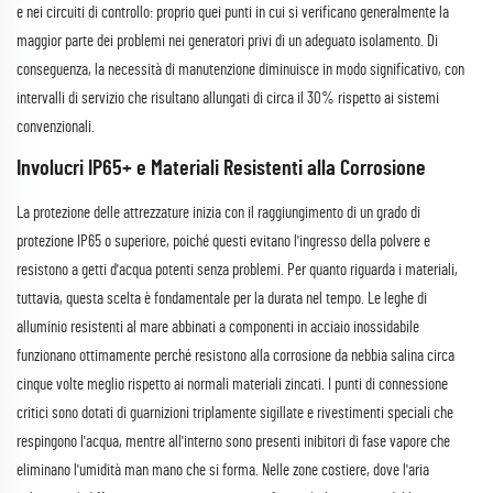
e nei circuiti di controllo: proprio quei punti in cui si verificano generalmente la
maggior parte dei problemi nei generatori privi di un adeguato isolamento. Di
conseguenza, la necessità di manutenzione diminuisce in modo significativo, con
intervalli di servizio che risultano allungati di circa il 30% rispetto ai sistemi
convenzionali.
Involucri IP65+ e Materiali Resistenti alla Corrosione
La protezione delle attrezzature inizia con il raggiungimento di un grado di
protezione IP65 o superiore, poiché questi evitano l'ingresso della polvere e
resistono a getti d'acqua potenti senza problemi. Per quanto riguarda i materiali,
tuttavia, questa scelta è fondamentale per la durata nel tempo. Le leghe di
alluminio resistenti al mare abbinati a componenti in acciaio inossidabile
funzionano ottimamente perché resistono alla corrosione da nebbia salina circa
cinque volte meglio rispetto ai normali materiali zincati. I punti di connessione
critici sono dotati di guarnizioni triplamente sigillate e rivestimenti speciali che
respingono l'acqua, mentre all'interno sono presenti inibitori di fase vapore che
eliminano l'umidità man mano che si forma. Nelle zone costiere, dove l'aria