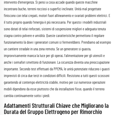
intervento d'emergenza. Si pensi a cosa accade quando queste macchine
incontrano buche, terreni rocciosi o superfici inclinate. Unità mal progettate
finiscono con telai crepati, motori fuori allineamento e svariati problemi elettrici. E
il tutto proprio quando l'energia è più necessaria. Per questo i modelli industriali
sono dotati di telai rinforzati, sistemi di sospensione migliori e adeguata tenuta
stagna contro polvere e umidità. Queste caratteristiche permettono il regolare
funzionamento là dove i generatori comuni si fermerebbero. Prendiamo ad esempio
un cantiere stradale in una zona remota. Se un generatore si guasta,
improvvisamente manca la luce per gli operai, l'alimentazione per gli utensili e
anche i semafori smettono di funzionare. La sicurezza diventa una preoccupazione
importante. Secondo test effettuati da PPEMA, le unità potenziate riducono i guasti
imprevisti di circa due terzi in condizioni difficili. Resistono a tutti questi scossoni
garantendo al contempo elettricità stabile, motivo per cui numerose operazioni
mobili dipendono da esse piuttosto che da installazioni fisse, quando il terreno
cambia continuamente sotto i piedi.
Adattamenti Strutturali Chiave che Migliorano la
Durata del Gruppo Elettrogeno per Rimorchio