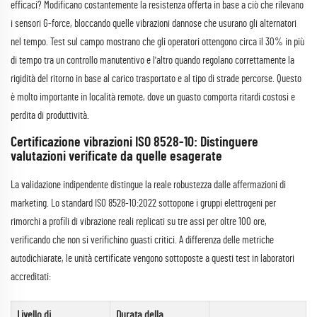
efficaci? Modificano costantemente la resistenza offerta in base a ciò che rilevano
i sensori G-force, bloccando quelle vibrazioni dannose che usurano gli alternatori
nel tempo. Test sul campo mostrano che gli operatori ottengono circa il 30% in più
di tempo tra un controllo manutentivo e l'altro quando regolano correttamente la
rigidità del ritorno in base al carico trasportato e al tipo di strade percorse. Questo
è molto importante in località remote, dove un guasto comporta ritardi costosi e
perdita di produttività.
Certificazione vibrazioni ISO 8528-10: Distinguere
valutazioni verificate da quelle esagerate
La validazione indipendente distingue la reale robustezza dalle affermazioni di
marketing. Lo standard ISO 8528-10:2022 sottopone i gruppi elettrogeni per
rimorchi a profili di vibrazione reali replicati su tre assi per oltre 100 ore,
verificando che non si verifichino guasti critici. A differenza delle metriche
autodichiarate, le unità certificate vengono sottoposte a questi test in laboratori
accreditati:
Livello di
Durata della