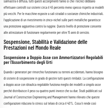
salmastra è diffusa, tutti questi accorgimenti fanno sì che i tecnici debbano
effettuare controlli sui sistemi circa il 45 percento meno spesso rispetto ai modelli
più vecchi. Per le macchine esposte a sali stradali o sostanze chimiche industriali,
l'applicazione di un rivestimento in zinco-nichel sulle parti metalliche garantisce
una protezione aggiuntiva contro la ruggine. Questo livello di protezione consente
alle attrezzature di funzionare regolarmente per oltre 15 anni di servizio.
Sospensione, Stabilità e Validazione delle
Prestazioni nel Mondo Reale
Sospensione a Doppio Asse con Ammortizzatori Regolabili
per l'Assorbimento degli Urti
Quando i generatori per rimorchio funzionano su terreni accidentati, hanno bisogno
di sistemi di sospensione in grado di gestire tutti questi rimbalzi. La configurazione
a doppio asse con idraulica regolabile funziona meglio dei modelli a singolo asse
perché distribuisce il peso su quattro punti invece che su due. Studi pubblicati sul
Journal of Construction Engineering and Management hanno rilevato che queste
configurazioni riducono lo stress sul telaio di circa il 40%. Cosa li rende così