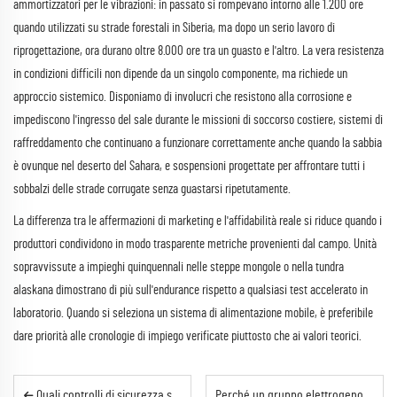
ammortizzatori per le vibrazioni: in passato si rompevano intorno alle 1.200 ore
quando utilizzati su strade forestali in Siberia, ma dopo un serio lavoro di
riprogettazione, ora durano oltre 8.000 ore tra un guasto e l'altro. La vera resistenza
in condizioni difficili non dipende da un singolo componente, ma richiede un
approccio sistemico. Disponiamo di involucri che resistono alla corrosione e
impediscono l'ingresso del sale durante le missioni di soccorso costiere, sistemi di
raffreddamento che continuano a funzionare correttamente anche quando la sabbia
è ovunque nel deserto del Sahara, e sospensioni progettate per affrontare tutti i
sobbalzi delle strade corrugate senza guastarsi ripetutamente.
La differenza tra le affermazioni di marketing e l'affidabilità reale si riduce quando i
produttori condividono in modo trasparente metriche provenienti dal campo. Unità
sopravvissute a impieghi quinquennali nelle steppe mongole o nella tundra
alaskana dimostrano di più sull'endurance rispetto a qualsiasi test accelerato in
laboratorio. Quando si seleziona un sistema di alimentazione mobile, è preferibile
dare priorità alle cronologie di impiego verificate piuttosto che ai valori teorici.
Quali controlli di sicurezza sono necessari prima di utilizzare una torre faro mobile?
Perché un gruppo elettrogeno su rimorchio è adatto a eventi all'aperto su larga scala?