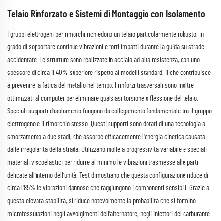
Telaio Rinforzato e Sistemi di Montaggio con Isolamento
I gruppi elettrogeni per rimorchi richiedono un telaio particolarmente robusto, in
grado di sopportare continue vibrazioni e forti impatti durante la guida su strade
accidentate. Le strutture sono realizzate in acciaio ad alta resistenza, con uno
spessore di circa il 40% superiore rispetto ai modelli standard, il che contribuisce
a prevenire la fatica del metallo nel tempo. I rinforzi trasversali sono inoltre
ottimizzati al computer per eliminare qualsiasi torsione o flessione del telaio.
Speciali supporti d'isolamento fungono da collegamento fondamentale tra il gruppo
elettrogeno e il rimorchio stesso. Questi supporti sono dotati di una tecnologia a
smorzamento a due stadi, che assorbe efficacemente l'energia cinetica causata
dalle irregolarità della strada. Utilizzano molle a progressività variabile e speciali
materiali viscoelastici per ridurre al minimo le vibrazioni trasmesse alle parti
delicate all'interno dell'unità. Test dimostrano che questa configurazione riduce di
circa l'85% le vibrazioni dannose che raggiungono i componenti sensibili. Grazie a
questa elevata stabilità, si riduce notevolmente la probabilità che si formino
microfessurazioni negli avvolgimenti dell'alternatore, negli iniettori del carburante