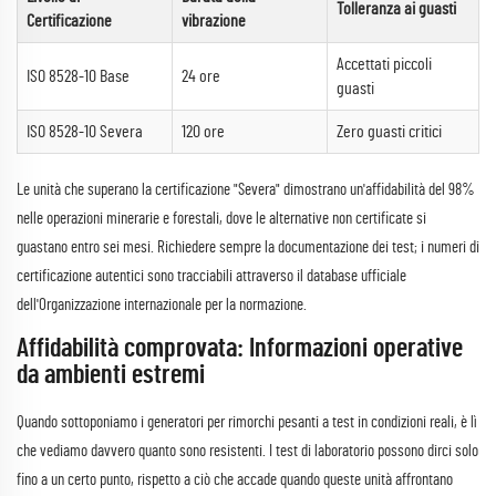
Tolleranza ai guasti
Certificazione
vibrazione
Accettati piccoli
ISO 8528-10 Base
24 ore
guasti
ISO 8528-10 Severa
120 ore
Zero guasti critici
Le unità che superano la certificazione "Severa" dimostrano un'affidabilità del 98%
nelle operazioni minerarie e forestali, dove le alternative non certificate si
guastano entro sei mesi. Richiedere sempre la documentazione dei test; i numeri di
certificazione autentici sono tracciabili attraverso il database ufficiale
dell'Organizzazione internazionale per la normazione.
Affidabilità comprovata: Informazioni operative
da ambienti estremi
Quando sottoponiamo i generatori per rimorchi pesanti a test in condizioni reali, è lì
che vediamo davvero quanto sono resistenti. I test di laboratorio possono dirci solo
fino a un certo punto, rispetto a ciò che accade quando queste unità affrontano