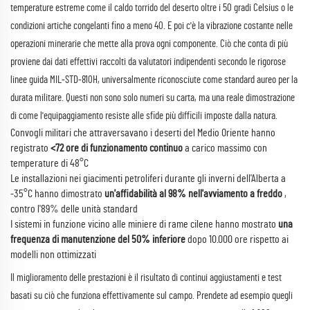
temperature estreme come il caldo torrido del deserto oltre i 50 gradi Celsius o le
condizioni artiche congelanti fino a meno 40. E poi c'è la vibrazione costante nelle
operazioni minerarie che mette alla prova ogni componente. Ciò che conta di più
proviene dai dati effettivi raccolti da valutatori indipendenti secondo le rigorose
linee guida MIL-STD-810H, universalmente riconosciute come standard aureo per la
durata militare. Questi non sono solo numeri su carta, ma una reale dimostrazione
di come l'equipaggiamento resiste alle sfide più difficili imposte dalla natura.
Convogli militari che attraversavano i deserti del Medio Oriente hanno
registrato
<72 ore di funzionamento continuo
a carico massimo con
temperature di 48°C
Le installazioni nei giacimenti petroliferi durante gli inverni dell'Alberta a
-35°C hanno dimostrato
un'affidabilità al 98% nell'avviamento a freddo
,
contro l'89% delle unità standard
I sistemi in funzione vicino alle miniere di rame cilene hanno mostrato
una
frequenza di manutenzione del 50% inferiore
dopo 10.000 ore rispetto ai
modelli non ottimizzati
Il miglioramento delle prestazioni è il risultato di continui aggiustamenti e test
basati su ciò che funziona effettivamente sul campo. Prendete ad esempio quegli