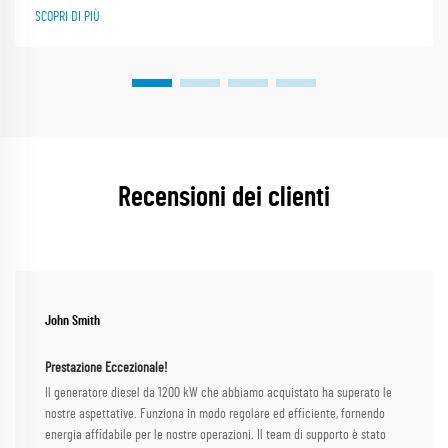
contribuendo a mantenere costante la velocità di rotazione e la frequenza
SCOPRI DI PIÙ
desiderata...
Recensioni dei clienti
John Smith
Prestazione Eccezionale!
Il generatore diesel da 1200 kW che abbiamo acquistato ha superato le
nostre aspettative. Funziona in modo regolare ed efficiente, fornendo
energia affidabile per le nostre operazioni. Il team di supporto è stato