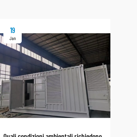
19
2
Jan
Ja