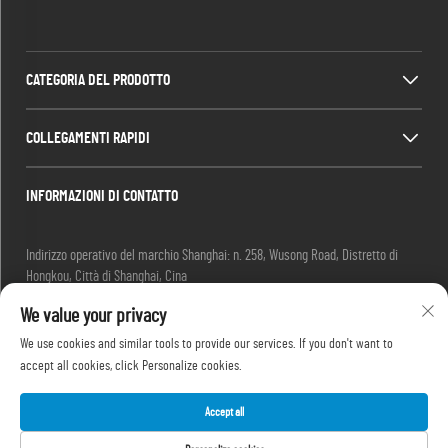
CATEGORIA DEL PRODOTTO
COLLEGAMENTI RAPIDI
INFORMAZIONI DI CONTATTO
Indirizzo operativo del marchio Shanghai: n. 258, Wusong Road, Distretto di
Hongkou, Città di Shanghai, Cina
E-mail:
[email protected]
We value your privacy
Tel:
+86-13280087620
Tel:
+86-13280035385
We use cookies and similar tools to provide our services. If you don't want to
Tel:
+86-13280039195
accept all cookies, click Personalize cookies.
Accept all
Diritti d'autore © 2025 di Shanghai Outevo Machinery Co.,Ltd -
Informativa sulla