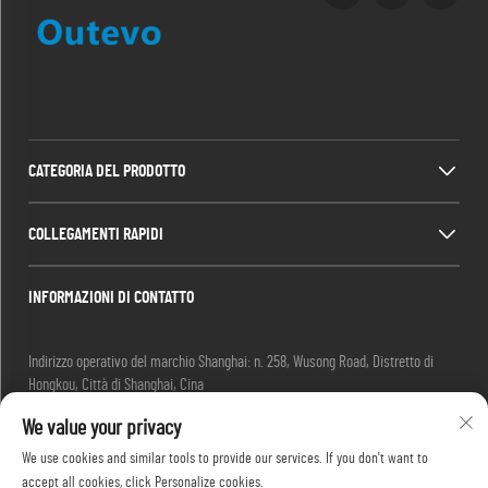
CATEGORIA DEL PRODOTTO
COLLEGAMENTI RAPIDI
INFORMAZIONI DI CONTATTO
Indirizzo operativo del marchio Shanghai: n. 258, Wusong Road, Distretto di
Hongkou, Città di Shanghai, Cina
E-mail:
[email protected]
We value your privacy
Tel:
+86-13280087620
Tel:
+86-13280035385
We use cookies and similar tools to provide our services. If you don't want to
Tel:
+86-13280039195
accept all cookies, click Personalize cookies.