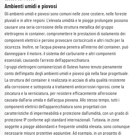
Ambienti umidi e piovosi
Gli ambienti umidi e piovosi sono comuni nelle zone costiere, nelle foreste
pluviali e in altre regioni. L'elevata umidità e le piogge prolungate possono
causare una seria corrosione della struttura metallica del gruppo
elettrogeno in container, compromettere le prestazioni di isolamento dei
componenti elettrici e persino provocare cortocircuiti e altri rischi per la
sicurezza. Inoltre, se l'acqua piovana penetra all'interno del container, può
danneggiare il motore, il sistema del carburante e altri componenti
essenziali, causando l'arresto dell'apparecchiatura.
I gruppi elettrogeni containerizzati di Outevo hanno tenuto pienamente
conto dell'impatto degli ambienti umidi e piovosi già nella fase progettuale.
La struttura del container è realizzata in acciaio di alta qualità resistente
alla corrosione e sottoposta a trattamenti anticorrosivi rigorosi, come la
zincatura e la verniciatura, per resistere efficacemente all'erosione
causata dall'aria umida e dall'acqua piovana. Allo stesso tempo, tutti i
componenti elettrici dell'apparecchiatura sono progettati con
caratteristiche di impermeabilità e protezione dall'umidità, con un grado di
protezione IP conforme agli standard internazionali. Tuttavia, in zone
soggette a piogge abbondanti e frequente umidità elevata, sono comunque
necessarie misure protettive aggiuntive. Ad esempio, in un progetto di