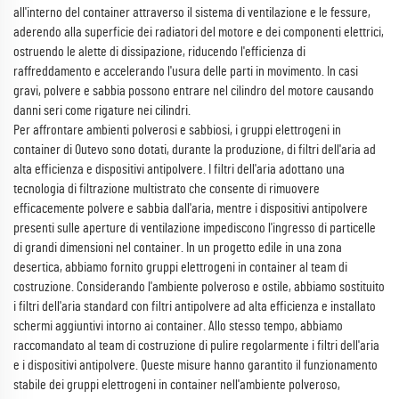
all'interno del container attraverso il sistema di ventilazione e le fessure,
aderendo alla superficie dei radiatori del motore e dei componenti elettrici,
ostruendo le alette di dissipazione, riducendo l'efficienza di
raffreddamento e accelerando l'usura delle parti in movimento. In casi
gravi, polvere e sabbia possono entrare nel cilindro del motore causando
danni seri come rigature nei cilindri.
Per affrontare ambienti polverosi e sabbiosi, i gruppi elettrogeni in
container di Outevo sono dotati, durante la produzione, di filtri dell'aria ad
alta efficienza e dispositivi antipolvere. I filtri dell'aria adottano una
tecnologia di filtrazione multistrato che consente di rimuovere
efficacemente polvere e sabbia dall'aria, mentre i dispositivi antipolvere
presenti sulle aperture di ventilazione impediscono l'ingresso di particelle
di grandi dimensioni nel container. In un progetto edile in una zona
desertica, abbiamo fornito gruppi elettrogeni in container al team di
costruzione. Considerando l'ambiente polveroso e ostile, abbiamo sostituito
i filtri dell'aria standard con filtri antipolvere ad alta efficienza e installato
schermi aggiuntivi intorno ai container. Allo stesso tempo, abbiamo
raccomandato al team di costruzione di pulire regolarmente i filtri dell'aria
e i dispositivi antipolvere. Queste misure hanno garantito il funzionamento
stabile dei gruppi elettrogeni in container nell'ambiente polveroso,