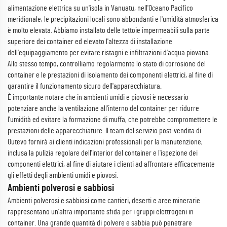
alimentazione elettrica su un'isola in Vanuatu, nell'Oceano Pacifico
meridionale, le precipitazioni locali sono abbondanti e l'umidità atmosferica
è molto elevata. Abbiamo installato delle tettoie impermeabili sulla parte
superiore dei container ed elevato l'altezza di installazione
dell'equipaggiamento per evitare ristagni e infiltrazioni d'acqua piovana.
Allo stesso tempo, controlliamo regolarmente lo stato di corrosione del
container e le prestazioni di isolamento dei componenti elettrici, al fine di
garantire il funzionamento sicuro dell'apparecchiatura.
È importante notare che in ambienti umidi e piovosi è necessario
potenziare anche la ventilazione all'interno del container per ridurre
l'umidità ed evitare la formazione di muffa, che potrebbe compromettere le
prestazioni delle apparecchiature. Il team del servizio post-vendita di
Outevo fornirà ai clienti indicazioni professionali per la manutenzione,
inclusa la pulizia regolare dell'interior del container e l'ispezione dei
componenti elettrici, al fine di aiutare i clienti ad affrontare efficacemente
gli effetti degli ambienti umidi e piovosi.
Ambienti polverosi e sabbiosi
Ambienti polverosi e sabbiosi come cantieri, deserti e aree minerarie
rappresentano un'altra importante sfida per i gruppi elettrogeni in
container. Una grande quantità di polvere e sabbia può penetrare