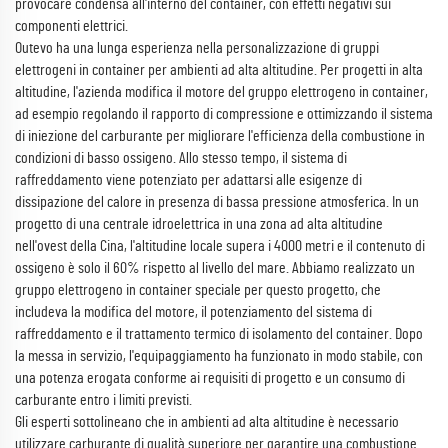
provocare condensa all'interno del container, con effetti negativi sui
componenti elettrici.
Outevo ha una lunga esperienza nella personalizzazione di gruppi
elettrogeni in container per ambienti ad alta altitudine. Per progetti in alta
altitudine, l'azienda modifica il motore del gruppo elettrogeno in container,
ad esempio regolando il rapporto di compressione e ottimizzando il sistema
di iniezione del carburante per migliorare l'efficienza della combustione in
condizioni di basso ossigeno. Allo stesso tempo, il sistema di
raffreddamento viene potenziato per adattarsi alle esigenze di
dissipazione del calore in presenza di bassa pressione atmosferica. In un
progetto di una centrale idroelettrica in una zona ad alta altitudine
nell'ovest della Cina, l'altitudine locale supera i 4000 metri e il contenuto di
ossigeno è solo il 60% rispetto al livello del mare. Abbiamo realizzato un
gruppo elettrogeno in container speciale per questo progetto, che
includeva la modifica del motore, il potenziamento del sistema di
raffreddamento e il trattamento termico di isolamento del container. Dopo
la messa in servizio, l'equipaggiamento ha funzionato in modo stabile, con
una potenza erogata conforme ai requisiti di progetto e un consumo di
carburante entro i limiti previsti.
Gli esperti sottolineano che in ambienti ad alta altitudine è necessario
utilizzare carburante di qualità superiore per garantire una combustione