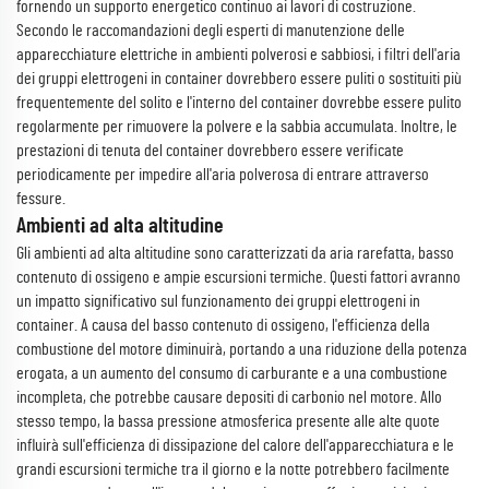
fornendo un supporto energetico continuo ai lavori di costruzione.
Secondo le raccomandazioni degli esperti di manutenzione delle
apparecchiature elettriche in ambienti polverosi e sabbiosi, i filtri dell'aria
dei gruppi elettrogeni in container dovrebbero essere puliti o sostituiti più
frequentemente del solito e l'interno del container dovrebbe essere pulito
regolarmente per rimuovere la polvere e la sabbia accumulata. Inoltre, le
prestazioni di tenuta del container dovrebbero essere verificate
periodicamente per impedire all'aria polverosa di entrare attraverso
fessure.
Ambienti ad alta altitudine
Gli ambienti ad alta altitudine sono caratterizzati da aria rarefatta, basso
contenuto di ossigeno e ampie escursioni termiche. Questi fattori avranno
un impatto significativo sul funzionamento dei gruppi elettrogeni in
container. A causa del basso contenuto di ossigeno, l'efficienza della
combustione del motore diminuirà, portando a una riduzione della potenza
erogata, a un aumento del consumo di carburante e a una combustione
incompleta, che potrebbe causare depositi di carbonio nel motore. Allo
stesso tempo, la bassa pressione atmosferica presente alle alte quote
influirà sull'efficienza di dissipazione del calore dell'apparecchiatura e le
grandi escursioni termiche tra il giorno e la notte potrebbero facilmente