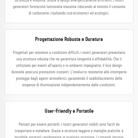
sicurezza e visibilità. Grazie a design energeticamente efficienti, i nostri
generatori forniscono luminosità massima riducendo al minimo il consumo
di carburante, risultando così economici ed ecologici.
Progettazione Robusta e Duratura
Progettati per resistere a condizioni difficili, i nostri generatori presentano
una struttura robusta che ne garantisce longevità e affidabilità. Che li
utilizziate per eventi all'aperto o in ambienti impegnativi, il loro design
durevole assicura prestazioni costanti. L'involucro resistente alle intemperie
protegge dagli agenti atmosferici, garantendo il soddisfacimento delle
esigenze di illuminazione indipendentemente dalle condizioni.
User-Friendly e Portatile
Pensati per essere portatili, i nostri generatori mobili sono facili da
trasportare e installare. Grazie a strutture leggere e maniglie pratiche, è
possibile spostarli rapidamente in qualsiasi posizione. I comandi intuitivi