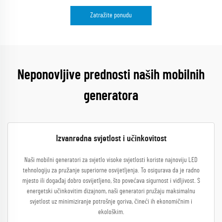
Zatražite ponudu
Neponovljive prednosti naših mobilnih
generatora
Izvanredna svjetlost i učinkovitost
Naši mobilni generatori za svjetlo visoke svjetlosti koriste najnoviju LED
tehnologiju za pružanje superiorne osvijetljenja. To osigurava da je radno
mjesto ili događaj dobro osvijetljeno, što povećava sigurnost i vidljivost. S
energetski učinkovitim dizajnom, naši generatori pružaju maksimalnu
svjetlost uz minimiziranje potrošnje goriva, čineći ih ekonomičnim i
ekološkim.