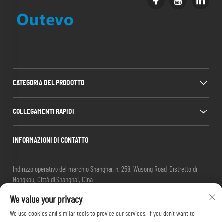
CATEGORIA DEL PRODOTTO
COLLEGAMENTI RAPIDI
INFORMAZIONI DI CONTATTO
Indirizzo operativo del marchio Shanghai: n. 258, Wusong Road, Distretto di
Hongkou, Città di Shanghai, Cina
E-mail:
[email protected]
We value your privacy
Tel:
+86-13280087620
Tel:
+86-13280035385
We use cookies and similar tools to provide our services. If you don't want to