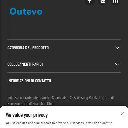
CATEGORIA DEL PRODOTTO
COLLEGAMENTI RAPIDI
INFORMAZIONI DI CONTATTO
Indirizzo operativo del marchio Shanghai: n. 258, Wusong Road, Distretto di
Hongkou, Città di Shanghai, Cina
E-mail:
[email protected]
We value your privacy
Tel:
+86-13280087620
Tel:
+86-13280035385
We use cookies and similar tools to provide our services. If you don't want to