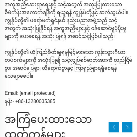
အကူအညီဆေးရှာရေးနှင့် သင့်အတွက် အထူးပြုထားသော
စီမံကိန်းအကောက်ချိန်ကို ရယူရန် ကျွန်ုပ်တို့နှင့် ဆက်သွယ်ပါ။
ကျွန်ုပ်တို့၏ ပရော်ဖက်ရှင်နယ် နည်းပညာအဖွဲ့သည် သင့်
အတွက် အသုံးပြုနိုင်ရန် အကူအညီများနှင့် ဝန်ဆောင်မှုပံ့ပိုးမှု
များကို ပေးစေရန် အသုံးပြုရန် အဆင်သင့်ဖြစ်ပါသည်။
ကျွန်ုပ်တို့၏ ယုံကြည်စိတ်ချရမှုမြင့်မားသော ကုန်းသွားဂီယာ
တပ်စက်များကို အသုံးပြု၍ သင့်လျှပ်စစ်ဓာတ်အားကို တည်ငြိမ်
စွာ၊ အဆင်ပြေစွာ၊ ထိရောက်စွာနှင့် ကြာရှည်စွာရရှိစေရန်
သေချာစေပါ။
Email:
[email protected]
ဖုန်း- +86-13280035385
အကြံပေးထားသော
ထုတ်ကုန်များ