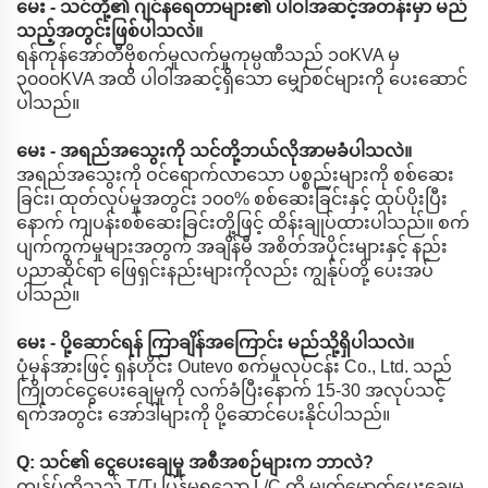
မေး - သင်တို့၏ ဂျင်နရေတာများ၏ ပါဝါအဆင့်အတန်းမှာ မည်
သည့်အတွင်းဖြစ်ပါသလဲ။
ရန်ကုန်အော်တီဗိုစက်မှုလက်မှုကုမ္ပဏီသည် ၁၀KVA မှ
၃၀၀၀KVA အထိ ပါဝါအဆင့်ရှိသော မျှော်စင်များကို ပေးဆောင်
ပါသည်။
မေး - အရည်အသွေးကို သင်တို့ဘယ်လိုအာမခံပါသလဲ။
အရည်အသွေးကို ဝင်ရောက်လာသော ပစ္စည်းများကို စစ်ဆေး
ခြင်း၊ ထုတ်လုပ်မှုအတွင်း ၁၀၀% စစ်ဆေးခြင်းနှင့် ထုပ်ပိုးပြီး
နောက် ကျပန်းစစ်ဆေးခြင်းတို့ဖြင့် ထိန်းချုပ်ထားပါသည်။ စက်
ပျက်ကွက်မှုများအတွက် အချိန်မီ အစိတ်အပိုင်းများနှင့် နည်း
ပညာဆိုင်ရာ ဖြေရှင်းနည်းများကိုလည်း ကျွန်ုပ်တို့ ပေးအပ်
ပါသည်။
မေး - ပို့ဆောင်ရန် ကြာချိန်အကြောင်း မည်သို့ရှိပါသလဲ။
ပုံမှန်အားဖြင့် ရှန်ဟိုင်း Outevo စက်မှုလုပ်ငန်း Co., Ltd. သည်
ကြိုတင်ငွေပေးချေမှုကို လက်ခံပြီးနောက် 15-30 အလုပ်သင့်
ရက်အတွင်း အော်ဒါများကို ပို့ဆောင်ပေးနိုင်ပါသည်။
Q: သင်၏ ငွေပေးချေမှု အစီအစဉ်များက ဘာလဲ?
ကျွန်ုပ်တို့သည် T/T၊ ပြန်မရသော L/C ကို မျက်မှောက်ပေးချေမှု