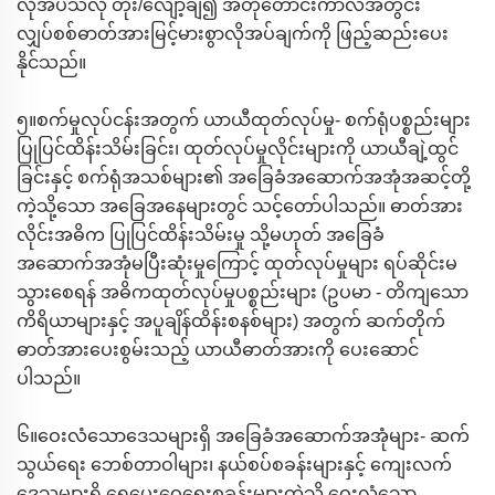
လိုအပ်သလို တိုး/လျော့ချ၍ အတိုတောင်းကာလအတွင်း
လျှပ်စစ်ဓာတ်အားမြင့်မားစွာလိုအပ်ချက်ကို ဖြည့်ဆည်းပေး
နိုင်သည်။
၅။စက်မှုလုပ်ငန်းအတွက် ယာယီထုတ်လုပ်မှု- စက်ရုံပစ္စည်းများ
ပြုပြင်ထိန်းသိမ်းခြင်း၊ ထုတ်လုပ်မှုလိုင်းများကို ယာယီချဲ့ထွင်
ခြင်းနှင့် စက်ရုံအသစ်များ၏ အခြေခံအဆောက်အအုံအဆင့်တို့
ကဲ့သို့သော အခြေအနေများတွင် သင့်တော်ပါသည်။ ဓာတ်အား
လိုင်းအဓိက ပြုပြင်ထိန်းသိမ်းမှု သို့မဟုတ် အခြေခံ
အဆောက်အအုံမပြီးဆုံးမှုကြောင့် ထုတ်လုပ်မှုများ ရပ်ဆိုင်းမ
သွားစေရန် အဓိကထုတ်လုပ်မှုပစ္စည်းများ (ဥပမာ - တိကျသော
ကိရိယာများနှင့် အပူချိန်ထိန်းစနစ်များ) အတွက် ဆက်တိုက်
ဓာတ်အားပေးစွမ်းသည့် ယာယီဓာတ်အားကို ပေးဆောင်
ပါသည်။
၆။ဝေးလံသောဒေသများရှိ အခြေခံအဆောက်အအုံများ- ဆက်
သွယ်ရေး ဘေစ်တာဝါများ၊ နယ်စပ်စခန်းများနှင့် ကျေးလက်
ဒေသများရှိ ရေပေးဝေရေးစခန်းများကဲ့သို့ ဝေးလံသော