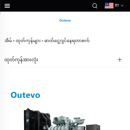
MY
အိမ် >
ထုတ်ကုန်များ
>
ဓာတ်ငွေ့ဂျင်နေရတာစက်
ထုတ်ကုန်အားလုံး