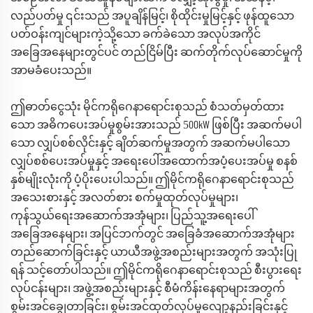
လည်ပတ်မှု ၎င်းသည် အပူချိန်မြင့်၊ စိုထိုင်းမှုမြင့်နှင့် ဖုန်ထူသော
ပတ်ဝန်းကျင်များကဲ့သို့သော ခက်ခဲသော အလုပ်အကိုင်
အခြေအနေများတွင်ပင် တည်ငြိမ်ပြီး ဆက်တိုက်လုပ်ဆောင်မှုကို
အာမခံပေးသည်။
ဤဓာတ်ငွေသုံး မိုင်ကရိုဂေနာရောင်းစုသည် စံသတ်မှတ်ထား
5
သော အဓိကပေးအပ်မှုစွမ်းအားသည်
00kW ဖြစ်ပြီး အဆက်မပါ
သော လျှပ်စစ်လိုင်းနှင့် ချိတ်ဆက်မှုအတွက် အဆက်မပါသော
လျှပ်စစ်ပေးအပ်မှုနှင့် အရေးပေါ်အထောက်အပံ့ပေးအပ်မှု စနစ်
နှစ်မျိုးလုံးကို ပံ့ပိုးပေးပါသည်။ ဤမိုင်ကရိုဂေနာရောင်းစုသည်
အသေးစားနှင့် အလတ်စား စက်မှုထုတ်လုပ်မှုများ၊
ကုန်သွယ်ရေးအဆောက်အအုံများ၊ ပြည်သူ့အရေးပေါ်
အခြေအနေများ၊ အပြင်ဘက်တွင် အခြေခံအဆောက်အအုံများ
တည်ဆောက်ခြင်းနှင့် ယာယီအဖွဲ့အစည်းများအတွက် အသုံးပြု
ရန် သင့်တော်ပါသည်။ ဤမိုင်ကရိုဂေနာရောင်းစုသည် စီးပွားရေး
လုပ်ငန်းများ၊ အဖွဲ့အစည်းများနှင့် စီမံကိန်းနေရာများအတွက်
စွမ်းအင်ချွေတာခြင်း၊ စွမ်းအင်ထုတ်လုပ်မှုလျော့နည်းခြင်းနှင့်