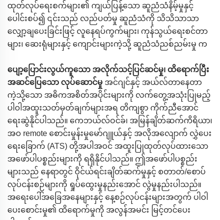
ထုတ်လုပ်ရေးစက်များ၏ ကျယ်ပြန့်သော ဆူညံသံနိမ့်မှုနှင့်
ပေါင်းစပ်၍ ၎င်းသည် လည်ပတ်မှု ဆူညံသံကို သိသိသာသာ
လျှော့ချပေးခြင်းဖြင့် လူနေရပ်ကွက်များ၊ ကုန်သွယ်ရေးစင်တာ
များ၊ ဆေးရုံများနှင့် ကျောင်းများကဲ့သို့ ဆူညံသံညစ်ညမ်းမှု က
ပျော့ပြောင်းလွယ်ကူသော အလိုက်သင့်ပြင်ဆင်မှု၊ ထိရောက်ပြီး
အဆင်ပြေသော လုပ်ဆောင်မှု
အင်ဂျင်နှင့် အယ်လ်တာနေတာ
ကဲ့သို့သော အဓိကအစိတ်အပိုင်းများကို လက်တွေ့အသုံးပြုမည့်
ပါဝါအထူးသတ်မှတ်ချက်များအရ တိကျစွာ ကိုက်ညီအောင်
ရေးဆွဲနိုင်ပါသည်။ ကေဘယ်လ်ဝင်ခ်၊ အမြန်ချိတ်ဆက်ကိရိယာ၊
အဝ remote စောင်းမှုန်းမှုမော်ဂျူယ်နှင့် အလိုအလျောက် လွှဲပေး
ရေးခြောက် (ATS) တို့အပါအဝင် အထူးပြုထုတ်လုပ်ထားသော
အဖော်ပါပစ္စည်းများကို ရရှိနိုင်ပါသည်။ ဤအဖော်ပါပစ္စည်း
များသည် နေရာတွင် ဝိုင်ယ်ရင်းချိတ်ဆက်မှုနှင့် စတာတ်/စောပ်
လုပ်ငန်းစဉ်များကို ရှုပ်ထွေးမှုနည်းအောင် လွဲမှုနည်းပါသည်။
အရေးပေါ်အခြေအနေများနှင့် နေ့စဉ်လုပ်ငန်းများအတွက် ပါဝါ
ပေးစောင်းမှု၏ ထိရောက်မှုကို အလွန်အမင်း မြင့်တင်ပေး