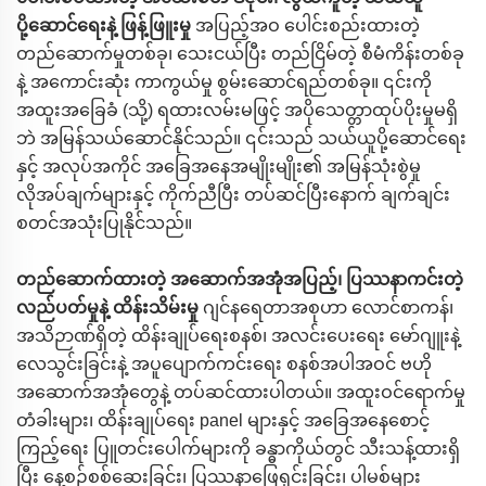
ပို့ဆောင်ရေးနဲ့ ဖြန့်ဖြူးမှု
အပြည့်အဝ ပေါင်းစည်းထားတဲ့
တည်ဆောက်မှုတစ်ခု၊ သေးငယ်ပြီး တည်ငြိမ်တဲ့ စီမံကိန်းတစ်ခု
နဲ့ အကောင်းဆုံး ကာကွယ်မှု စွမ်းဆောင်ရည်တစ်ခု။ ၎င်းကို
အထူးအခြေခံ (သို့) ရထားလမ်းမဖြင့် အပိုသေတ္တာထုပ်ပိုးမှုမရှိ
ဘဲ အမြန်သယ်ဆောင်နိုင်သည်။ ၎င်းသည် သယ်ယူပို့ဆောင်ရေး
နှင့် အလုပ်အကိုင် အခြေအနေအမျိုးမျိုး၏ အမြန်သုံးစွဲမှု
လိုအပ်ချက်များနှင့် ကိုက်ညီပြီး တပ်ဆင်ပြီးနောက် ချက်ချင်း
စတင်အသုံးပြုနိုင်သည်။
တည်ဆောက်ထားတဲ့ အဆောက်အအုံအပြည့်၊ ပြဿနာကင်းတဲ့
လည်ပတ်မှုနဲ့ ထိန်းသိမ်းမှု
ဂျင်နရေတာအစုဟာ လောင်စာကန်၊
အသိဉာဏ်ရှိတဲ့ ထိန်းချုပ်ရေးစနစ်၊ အလင်းပေးရေး မော်ဂျူးနဲ့
လေသွင်းခြင်းနဲ့ အပူပျောက်ကင်းရေး စနစ်အပါအဝင် ဗဟို
အဆောက်အအုံတွေနဲ့ တပ်ဆင်ထားပါတယ်။ အထူးဝင်ရောက်မှု
တံခါးများ၊ ထိန်းချုပ်ရေး panel များနှင့် အခြေအနေစောင့်
ကြည့်ရေး ပြူတင်းပေါက်များကို ခန္ဓာကိုယ်တွင် သီးသန့်ထားရှိ
ပြီး နေ့စဉ်စစ်ဆေးခြင်း၊ ပြဿနာဖြေရှင်းခြင်း၊ ပါမစ်များ