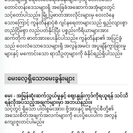
တောင်တန်းဒေသများရှိ အခြေခံအဆောက်အအုံများတွင်
သင့်တော်ပါသည်။ မြို့ပြဓာတ်အားလိုင်းများမှ ဝေးလံနေ
သောကြောင့် ကွန်တိန်နာပုံစံ ဂျင်နရေတာများသည် ရှည်လျားစွာ
တည်ငြိမ်စွာ လည်ပတ်နိုင်ပြီး ပစ္စည်းကိရိယာများအား
ဆက်တိုက် ဓာတ်အားပေးနိုင်ပါသည်။ ကွန်တိန်နာ၏ အပြင်ခွံ
သည် ဝေးလံသောဒေသများရှိ အလွန်အမင်း အပူချိန်ကွာခြားမှု
များနှင့် မကောင်းသော ရာသီဥတုများကို ခံနိုင်ရည်ရှိပါသည်။
မေးလေ့ရှိသောမေးခွန်းများ
မေး - အမြန်ဆုံးဆက်သွယ်မှုနှင့် ဈေးနှုန်းကုဒ်ကိုရယူရန် သင်သိ
ရန်လိုအပ်သည့်အချက်များမှာ အဘယ်နည်း။
သင့်တွင် ရှိသော ပါဝါစွမ်းအား၊ ဗို့အားနှင့် ဖရီကွင်စီတို့၏
အသေးစိတ်အချက်အလက်များကို ပေးပို့ပေးပါက အလွန်
ကျေးဇူးတင်ပါမည်။