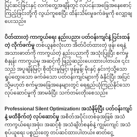
ပြင်ဆင်ခြင်းနှင့် လက်တွေ့အချိန်တွင် လုပ်ငန်းအခြေအနေစောင့်
ကြည့်ခြင်းတို့ကို လွယ်ကူစေပြီး ထိန်းသိမ်းမှုခက်ခဲမှုကို လျှော့ချ
ပေးသည်။
ပိတ်ထားတဲ့ ကာကွယ်ရေး နည်းပညာ၊ ပတ်ဝန်းကျင်နဲ့ ပြင်းထန်
တဲ့ လိုက်ဖက်မှု
တစ်ယူနစ်လုံးဟာ အိတ်ပိတ်ထားတဲ့ ဖုန်၊ ရေနဲ့
အသားဓာတ်ကို ကာကွယ်တဲ့ နည်းပညာကို အသုံးပြုပြီး စက်မှု
စံနှုန်း ကာကွယ်မှု အဆင့်ကို ဖြည့်ဆည်းပေးထားပါတယ်။ ၎င်း
သည် အပူချိန်မြင့်၊ စိုထိုင်းမှုမြင့်၊ ဖုန်မှုန့်၊ မိုးနှင့် နှင်းကဲ့သို့သော
ရှုပ်ထွေးသော ခက်ခဲသော ပတ်ဝန်းကျင်များကို ခံနိုင်ပြီး အပြင်
သို့မဟုတ် စက်မှုအခြေအနေများတွင် ရေရှည်ယုံကြည်နိုင်သော
လုပ်ဆောင်မှုကို အာမခံပြီး သက်တမ်းတိုးစေသည်။
Professional Silent Optimization၊ အသံနိမ့်ပြီး ပတ်ဝန်းကျင်
နဲ့ မထိခိုက်တဲ့ လုပ်ဆောင်မှု
အစိတ်အပိုင်းတစ်ခုအဖြစ် အသံ
ကာကွယ်ရေးအဖုံး၊ အဆင့်စုံ အသံချိတ်စနစ်နဲ့ ကျွမ်းကျင် အသံ
စုပ်ယူရေး ပစ္စည်းတွေ တပ်ဆင်ထားပါတယ်။ ဓာတ်ငွေ့