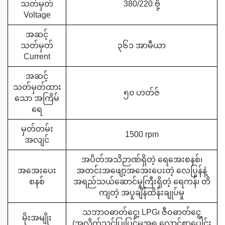
သတ်မှတ်
380/220 ဗို့
Voltage
အဆင့်
သတ်မှတ်
၃၆၁ အာမီယာ
Current
အဆင့်
သတ်မှတ်ထား
၅၀ ဟတ်ဇ်
သော အကြိမ်
ရေ
မှတ်တမ်း
1500 rpm
အလျင်
အပိတ်အသိဉာဏ်ရှိတဲ့ ရေအေးစနစ်၊
အအေးပေး
အတင်းအဖျော့အအေးပေးတဲ့ လေပြွန်နဲ့
စနစ်
အရည်သယ်ဆောင်မှုကြီးရှိတဲ့ ရေကန်၊ တိ
ကျတဲ့ အပူချိန်ထိန်းချုပ်မှု
သဘာဝဓာတ်ငွေ့၊ LPG၊ ဇီဝဓာတ်ငွေ့
မိုးအမျိုး
(အလိုက်သင့်ပြုပြင်မှုအရ လောင်စာပေါင်း