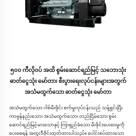
၅၀၀ ကီလိုဝပ် အထိ စွမ်းဆောင်ရည်မြင့် သဘောသုံး
ဓာတ်ငွေသုံး မော်တာ၊ စီးပွားရေးလုပ်ငန်းများအတွက်
အသံမထွက်သော ဓာတ်ငွေသုံး မော်တာ
အသံမထွက်သော ဂါစ်မီးဖိုင်း စက်မှုလုပ်ငန်းသည် သန့်ရှင်းပြီး
ကာဗွန်နည်းသော၊ အသံမထွက်သော၊ တည်ငြိမ်သော၊ စွမ်း
ဆောင်ရည်မြင့်မားသောနှင့် ကြာရှည်ခံသော မီးဖိုင်းပေးဝေမှုကို
ပေးစေရန် အထူးဒီဇိုင်းထုတ်ထားပါသည်။ ပေါင်းစပ်ထားသော