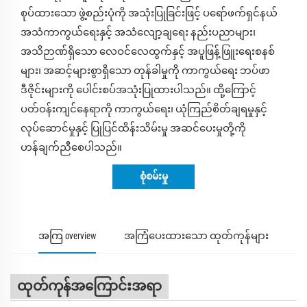
စုပ်ထားသော ဖွဲ့စည်းပုံကို အသုံးပြုခြင်းဖြင့် ပရော်ဖက်ရှင်နယ်
အသံကာကွယ်ရေးနှင့် အသံလျော့ချရေး နည်းပညာများ၊
အသိဉာဏ်ရှိသော လေဝင်လေထွက်နှင့် အပူဖြန့်ဖြူးရေးစနစ်
များ၊ အဆင့်များစွာရှိသော တုန်ခါမှုကို ကာကွယ်ရေး ဘပ်ဖာ
ဒီဇိုင်းများကို ပေါင်းစပ်အသုံးပြုထားပါသည်။ ထို့ကြောင့်
ပတ်ဝန်းကျင်နေရာကို ကာကွယ်ရေး၊ ယုံကြည်စိတ်ချရမှုနှင့်
လုပ်ဆောင်မှုနှင့် ပြုပြင်ထိန်းသိမ်းမှု အဆင်ပေးမှုတို့ကို
ဟန်ချက်ညီစေပါသည်။
စုံစမ်းမှု
အကြ overview
အကြံပေးထားသော ထုတ်ကုန်များ
ထုတ်ကုန်အကြောင်းအရာ