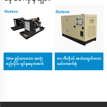
100kw ဖွင့်ထားသော အလုံး
၈၀ ကီလိုဝပ် အသံမထွက်သော
စည်းပိုင်း ဂျင်နရေတာစက်
မော်တာစက်စုံ