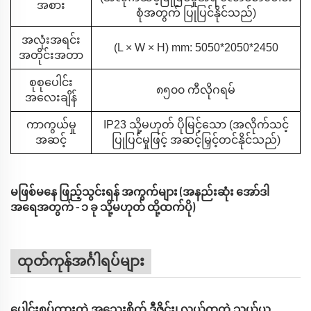
အစား
စုံအတွက် ပြုပြင်နိုင်သည်)
အလုံးအရင်း
(L × W × H) mm: 5050*2050*2450
အတိုင်းအတာ
စုစုပေါင်း
၈၅၀၀ ကီလိုဂရမ်
အလေးချိန်
ကာကွယ်မှု
IP23 သို့မဟုတ် ပိုမြင့်သော (အလိုက်သင့်
အဆင့်
ပြုပြင်မှုဖြင့် အဆင့်မြှင့်တင်နိုင်သည်)
မဖြစ်မနေ ဖြည့်သွင်းရန် အကွက်များ (အနည်းဆုံး အော်ဒါ
အရေအတွက် - ၁ ခု သို့မဟုတ် ထို့ထက်ပို)
ထုတ်ကုန်အင်္ဂါရပ်များ
ပေါင်းစပ်ထားတဲ့ အသေးစိတ် ဒီဇိုင်း၊ လွယ်ကူတဲ့ သယ်ယူ