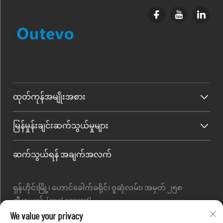
ထုတ်ကုန်အမျိုးအစား
မြန်မှုန်းချင်းဆက်သွယ်မှုများ
ဆက်သွယ်ရန် အချက်အလက်
ရှန်ဟိုင်းမြို့၊ ဟောင်ခေါက်ခရိုင်၊ ဝူဆုံလမ်း၊ အမှတ် ၂၅၈
အီးမေးလ် :
[email protected]
တယ်လီဖုန်း :
+86-13280087620
We value your privacy