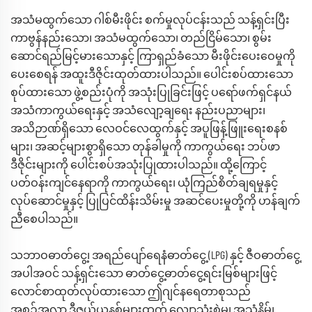
အသံမထွက်သော ဂါစ်မီးဖိုင်း စက်မှုလုပ်ငန်းသည် သန့်ရှင်းပြီး
ကာဗွန်နည်းသော၊ အသံမထွက်သော၊ တည်ငြိမ်သော၊ စွမ်း
ဆောင်ရည်မြင့်မားသောနှင့် ကြာရှည်ခံသော မီးဖိုင်းပေးဝေမှုကို
ပေးစေရန် အထူးဒီဇိုင်းထုတ်ထားပါသည်။ ပေါင်းစပ်ထားသော
စုပ်ထားသော ဖွဲ့စည်းပုံကို အသုံးပြုခြင်းဖြင့် ပရော်ဖက်ရှင်နယ်
အသံကာကွယ်ရေးနှင့် အသံလျော့ချရေး နည်းပညာများ၊
အသိဉာဏ်ရှိသော လေဝင်လေထွက်နှင့် အပူဖြန့်ဖြူးရေးစနစ်
များ၊ အဆင့်များစွာရှိသော တုန်ခါမှုကို ကာကွယ်ရေး ဘပ်ဖာ
ဒီဇိုင်းများကို ပေါင်းစပ်အသုံးပြုထားပါသည်။ ထို့ကြောင့်
ပတ်ဝန်းကျင်နေရာကို ကာကွယ်ရေး၊ ယုံကြည်စိတ်ချရမှုနှင့်
လုပ်ဆောင်မှုနှင့် ပြုပြင်ထိန်းသိမ်းမှု အဆင်ပေးမှုတို့ကို ဟန်ချက်
ညီစေပါသည်။
သဘာဝဓာတ်ငွေ့၊ အရည်ပျော်ရေနံဓာတ်ငွေ့ (LPG) နှင့် ဇီဝဓာတ်ငွေ့
အပါအဝင် သန့်ရှင်းသော ဓာတ်ငွေ့ဓာတ်ငွေ့ရင်းမြစ်များဖြင့်
လောင်စာထုတ်လုပ်ထားသော ဤဂျင်နရေတာစုသည်
အစဉ်အလာ ဒီဇယ်ယူနစ်များထက် လျှော့သုံးစွဲမှု၊ အသံနိမ့်၊