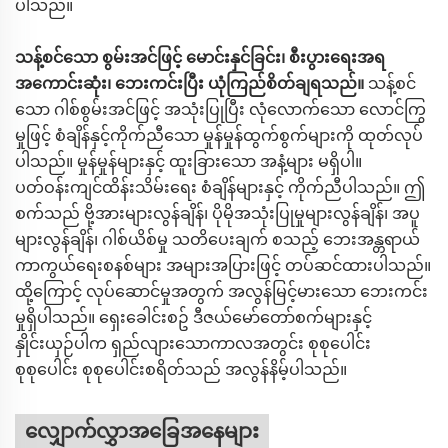
ပါသည်။
သန့်စင်သော စွမ်းအင်ဖြင့် မောင်းနှင်ခြင်း၊ စီးပွားရေးအရ
အကောင်းဆုံး၊ ဘေးကင်းပြီး ယုံကြည်စိတ်ချရသည်။
သန့်စင်
သော ဂါစ်စွမ်းအင်ဖြင့် အသုံးပြုပြီး လုံလောက်သော လောင်ကြွ
မှုဖြင့် စံချိန်နှင့်ကိုက်ညီသော မှုန်မှုန်ထွက်စွက်များကို ထုတ်လုပ်
ပါသည်။ မှုန်မှုန်များနှင့် ထူးခြားသော အနံ့များ မရှိပါ။
ပတ်ဝန်းကျင်ထိန်းသိမ်းရေး စံချိန်များနှင့် ကိုက်ညီပါသည်။ ဤ
စက်သည် ဗို့အားများလွန်ချိန်၊ ပိုမိုအသုံးပြုမှုများလွန်ချိန်၊ အပူ
များလွန်ချိန်၊ ဂါစ်ယိစ်မှု သတိပေးချက် စသည့် ဘေးအန္တရာယ်
ကာကွယ်ရေးစနစ်များ အများအပြားဖြင့် တပ်ဆင်ထားပါသည်။
ထို့ကြောင့် လုပ်ဆောင်မှုအတွက် အလွန်မြင့်မားသော ဘေးကင်း
မှုရှိပါသည်။ ရှေးခေါင်းစဥ် ဒီဇယ်မော်တော်စက်များနှင့်
နှိုင်းယှဉ်ပါက ရှည်လျားသောကာလအတွင်း စုစုပေါင်း
စုစုပေါင်း စုစုပေါင်းစရိတ်သည် အလွန်နိမ့်ပါသည်။
လျှောက်လွှာအခြေအနေများ