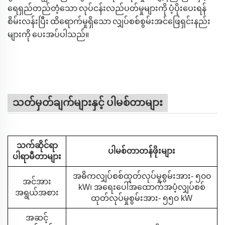
ရေရှည်တည်တံ့သော လုပ်ငန်းလည်ပတ်မှုများကို ပံ့ပိုးပေးရန်
စိမ်းလန်းပြီး ထိရောက်မှုရှိသော လျှပ်စစ်စွမ်းအင်ဖြေရှင်းနည်း
များကို ပေးအပ်ပါသည်။
သတ်မှတ်ချက်များနှင့် ပါမစ်တာများ
သက်ဆိုင်ရာ
ပါမစ်တာတန်ဖိုးများ
ပါရာမီတာများ
အဓိကလျှပ်စစ်ထုတ်လုပ်မှုစွမ်းအား- ၅၀၀
အင်အား
kW၊ အရေးပေါ်အထောက်အပံ့လျှပ်စစ်
အရွယ်အစား
ထုတ်လုပ်မှုစွမ်းအား- ၅၅၀ kW
အဆင့်