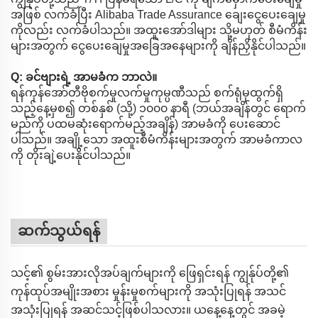
အဖြစ် လက်ခံပြီး Alibaba Trade Assurance ချေးငွေပေးချေမှု
ကိုလည်း လက်ခံပါသည်။ အထူးအော်ဒါများ သို့မဟုတ် စီမံကိန်း
များအတွက် ငွေပေးချေမှုအခြေအနေများကို ချိန်ညှိနိုင်ပါသည်။
Q: ခင်ဗျားရဲ့ အာမခံက ဘာလဲ။
ရန်ကုန်အော်တီဗိုစက်မှုလက်မှုကုမ္ပဏီသည် စက်ရုံမှထွက်ရှိ
သည့်နေ့မှစ၍ တစ်နှစ် (သို့) ၁၀၀၀ နာရီ (ဘယ်အချိန်တွင် ရောက်
မည်ကို ပထမဆုံးရောက်မည့်အချိန်) အာမခံကို ပေးဆောင်
ပါသည်။ အချို့သော အထူးစီမံကိန်းများအတွက် အာမခံကာလ
ကို တိုးချဲ့ပေးနိုင်ပါသည်။
ဆက်သွယ်ရန်
သင့်၏ စွမ်းအားလိုအပ်ချက်များကို ဖြေရှင်းရန် ကျွန်ုပ်တို့၏
ကုန်ထုပ်အမျိုးအစား မှုန်းမှုစက်များကို အသုံးပြုရန် အသင်
အသုံးပြုရန် အဆင်သင့်ဖြစ်ပါသလား။ ယနေ့နေ့တွင် အခမဲ့