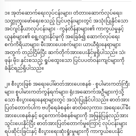
၁။ အုတ်ဆောက်ရေးလုပ်ငန်းများ၊ တံတားဆောက်လုပ်ရေး၊
သတ္တုတူးဖော်ရေးစသည့် ပြင်ပဇုန်းများတွင် အသုံးပြုနိုင်သော
အင်ဂျင်နီယာလုပ်ငန်းများ - ကွန်တိန်နာများ၏ ကာကွယ်မှုနှင့်
ယူနစ်များ၏ ရွေ့လျားနိုင်မှုကို အခြေခံ၍ ဆောက်လုပ်ရေး
စက်ကိရိယာများ၊ မီးအားပေးစက်များ၊ ယာယီရုံးနေရာများ
အတွက် တည်ငြိမ်ပြီး ဆက်တိုက်အားပေးနိုင်မှုရှိပါသည်။ သဲ၊
ဖုန်၊ မိုး၊ နှင်းစသည့် ရှုပ်ထွေးသော ပြင်ပပတ်ဝန်းကျင်များကို
ခံနိုင်ရည်ရှိပါသည်။
၂။ စီးပွားဖြစ် အရေးပေါ်ဓာတ်အားပေးစနစ် - စူပါမားကတ်ကြီး
များ၊ စူပါမားကတ်ကွန်ရက်များ၊ ရုံးအဆောက်အဦများကဲ့သို့
သော စီးပွားရေးနေရာများတွင် အသုံးပြုနိုင်ပါသည်။ ဓာတ်အား
ပြတ်တောက်ပါက ဗဟိုရေခဲစနစ်၊ ဓာတ်လှေကား၊ အရေးပေါ်မီး
အားပေးစနစ်နှင့် ငွေကောက်ခံစနစ်များကို အမြန်ပြန်လည်အား
သွင်းပေးနိုင်ပြီး ဓာတ်အားပြတ်တောက်မှုကြောင့် လုပ်ငန်းများ
ရပ်ဆိုင်းခြင်းနှင့် စီးပွားရေးဆုံးရှုံးမှုများကို ကာကွယ်ပေးနိုင်