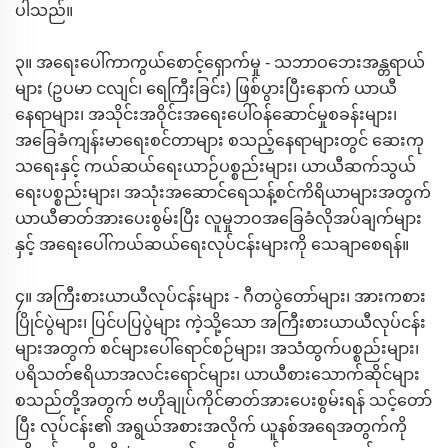
ပါသည်။
၃။ အရေးပေါ်ကာကွယ်စောင့်ရှောက်မှု - သဘာဝဘေးအန္တရာယ်
များ (ဥပမာ ငလျင်၊ ရေကြီးခြင်း) ဖြစ်ပွားပြီးနောက် ယာယီ
နေရာများ၊ အသိုင်းအဝိုင်းအရေးပေါ်ဝန်ဆောင်မှုစခန်းများ၊
အခြေခံကျန်းမာရေးစင်တာများ စသည့်နေရာများတွင် ဆေးကု
သရေးနှင့် ကယ်ဆယ်ရေးယာဉ်ပစ္စည်းများ၊ ယာယီဆက်သွယ်
ရေးပစ္စည်းများ၊ အသုံးအဆောင်ရေသန့်စင်ကိရိယာများအတွက်
ယာယီဓာတ်အားပေးစွမ်းပြီး လူမှုဘဝအခြေခံလိုအပ်ချက်များ
နှင့် အရေးပေါ်ကယ်ဆယ်ရေးလုပ်ငန်းများကို သေချာစေရန်။
၄။ အကြီးစားယာယီလုပ်ငန်းများ - ဂီတပွဲတော်များ၊ အားကစား
ပြိုင်ပွဲများ၊ ပြင်ပပြပွဲများ ကဲ့သို့သော အကြီးစားယာယီလုပ်ငန်း
များအတွက် စင်များပေါ်ရောင်စဉ်များ၊ အသံထွက်ပစ္စည်းများ၊
ပရိသတ်ဧရိယာအလင်းရောင်များ၊ ယာယီစားသောက်ဆိုင်များ
စသည်တို့အတွက် ဗဟိုချုပ်ကိုင်ဓာတ်အားပေးစွမ်းရန် သင့်တော်
ပြီး လုပ်ငန်း၏ အရွယ်အစားအလိုက် ယူနစ်အရေအတွက်ကို