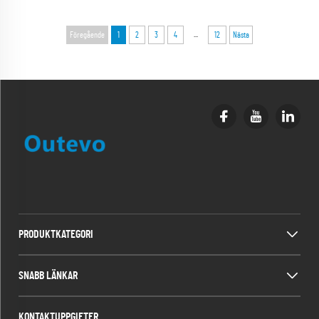
...
Föregående
1
2
3
4
12
Nästa
PRODUKTKATEGORI
SNABB LÄNKAR
KONTAKTUPPGIFTER