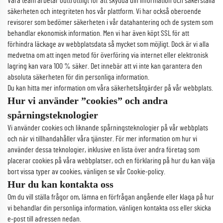
Våra team arbetar outtröttligt för att skydda din information och säkerställa
säkerheten och integriteten hos vår plattform. Vi har också oberoende
revisorer som bedömer säkerheten i vår datahantering och de system som
behandlar ekonomisk information. Men vi har även köpt SSL för att
förhindra läckage av webbplatsdata så mycket som möjligt. Dock är vi alla
medvetna om att ingen metod för överföring via internet eller elektronisk
lagring kan vara 100 % säker. Det innebär att vi inte kan garantera den
absoluta säkerheten för din personliga information.
Du kan hitta mer information om våra säkerhetsåtgärder på vår webbplats.
Hur vi använder ”cookies” och andra
spårningsteknologier
Vi använder cookies och liknande spårningsteknologier på vår webbplats
och när vi tillhandahåller våra tjänster. För mer information om hur vi
använder dessa teknologier, inklusive en lista över andra företag som
placerar cookies på våra webbplatser, och en förklaring på hur du kan välja
bort vissa typer av cookies, vänligen se vår Cookie-policy.
Hur du kan kontakta oss
Om du vill ställa frågor om, lämna en förfrågan angående eller klaga på hur
vi behandlar din personliga information, vänligen kontakta oss eller skicka
e-post till adressen nedan.