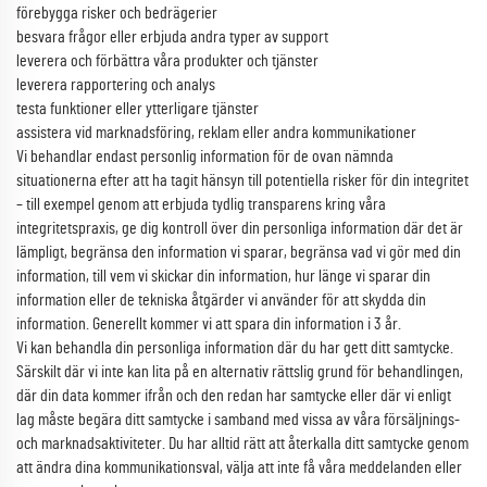
förebygga risker och bedrägerier
besvara frågor eller erbjuda andra typer av support
leverera och förbättra våra produkter och tjänster
leverera rapportering och analys
testa funktioner eller ytterligare tjänster
assistera vid marknadsföring, reklam eller andra kommunikationer
Vi behandlar endast personlig information för de ovan nämnda
situationerna efter att ha tagit hänsyn till potentiella risker för din integritet
– till exempel genom att erbjuda tydlig transparens kring våra
integritetspraxis, ge dig kontroll över din personliga information där det är
lämpligt, begränsa den information vi sparar, begränsa vad vi gör med din
information, till vem vi skickar din information, hur länge vi sparar din
information eller de tekniska åtgärder vi använder för att skydda din
information. Generellt kommer vi att spara din information i 3 år.
Vi kan behandla din personliga information där du har gett ditt samtycke.
Särskilt där vi inte kan lita på en alternativ rättslig grund för behandlingen,
där din data kommer ifrån och den redan har samtycke eller där vi enligt
lag måste begära ditt samtycke i samband med vissa av våra försäljnings-
och marknadsaktiviteter. Du har alltid rätt att återkalla ditt samtycke genom
att ändra dina kommunikationsval, välja att inte få våra meddelanden eller