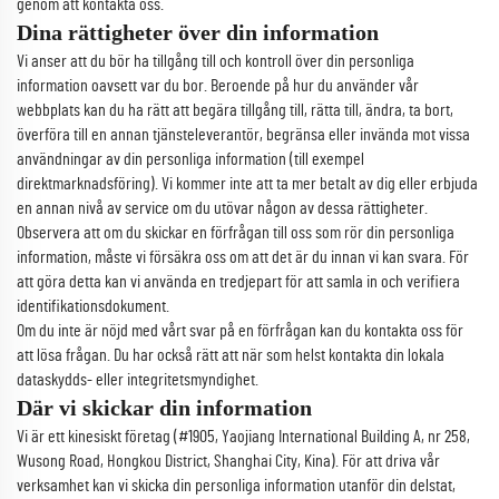
genom att kontakta oss.
Dina rättigheter över din information
Vi anser att du bör ha tillgång till och kontroll över din personliga
information oavsett var du bor. Beroende på hur du använder vår
webbplats kan du ha rätt att begära tillgång till, rätta till, ändra, ta bort,
överföra till en annan tjänsteleverantör, begränsa eller invända mot vissa
användningar av din personliga information (till exempel
direktmarknadsföring). Vi kommer inte att ta mer betalt av dig eller erbjuda
en annan nivå av service om du utövar någon av dessa rättigheter.
Observera att om du skickar en förfrågan till oss som rör din personliga
information, måste vi försäkra oss om att det är du innan vi kan svara. För
att göra detta kan vi använda en tredjepart för att samla in och verifiera
identifikationsdokument.
Om du inte är nöjd med vårt svar på en förfrågan kan du kontakta oss för
att lösa frågan. Du har också rätt att när som helst kontakta din lokala
dataskydds- eller integritetsmyndighet.
Där vi skickar din information
Vi är ett kinesiskt företag (#1905, Yaojiang International Building A, nr 258,
Wusong Road, Hongkou District, Shanghai City, Kina). För att driva vår
verksamhet kan vi skicka din personliga information utanför din delstat,