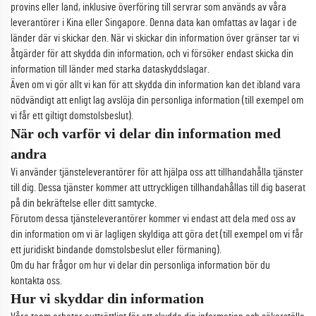
provins eller land, inklusive överföring till servrar som används av våra
leverantörer i Kina eller Singapore. Denna data kan omfattas av lagar i de
länder där vi skickar den. När vi skickar din information över gränser tar vi
åtgärder för att skydda din information, och vi försöker endast skicka din
information till länder med starka dataskyddslagar.
Även om vi gör allt vi kan för att skydda din information kan det ibland vara
nödvändigt att enligt lag avslöja din personliga information (till exempel om
vi får ett giltigt domstolsbeslut).
När och varför vi delar din information med
andra
Vi använder tjänsteleverantörer för att hjälpa oss att tillhandahålla tjänster
till dig. Dessa tjänster kommer att uttryckligen tillhandahållas till dig baserat
på din bekräftelse eller ditt samtycke.
Förutom dessa tjänsteleverantörer kommer vi endast att dela med oss av
din information om vi är lagligen skyldiga att göra det (till exempel om vi får
ett juridiskt bindande domstolsbeslut eller förmaning).
Om du har frågor om hur vi delar din personliga information bör du
kontakta oss.
Hur vi skyddar din information