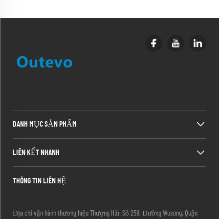
DANH MỤC SẢN PHẨM
LIÊN KẾT NHANH
THÔNG TIN LIÊN HỆ
Địa chỉ vận hành thương hiệu Thượng Hải: Số 258, Đường Wusong, Quận