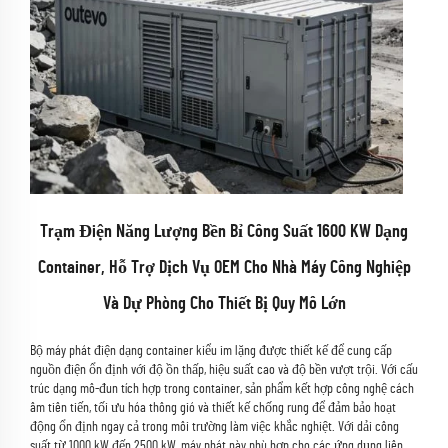
Trạm Điện Năng Lượng Bền Bỉ Công Suất 1600 KW Dạng
Container, Hỗ Trợ Dịch Vụ OEM Cho Nhà Máy Công Nghiệp
Và Dự Phòng Cho Thiết Bị Quy Mô Lớn
Bộ máy phát điện dạng container kiểu im lặng được thiết kế để cung cấp
nguồn điện ổn định với độ ồn thấp, hiệu suất cao và độ bền vượt trội. Với cấu
trúc dạng mô-đun tích hợp trong container, sản phẩm kết hợp công nghệ cách
âm tiên tiến, tối ưu hóa thông gió và thiết kế chống rung để đảm bảo hoạt
động ổn định ngay cả trong môi trường làm việc khắc nghiệt. Với dải công
suất từ 1000 kW đến 2500 kW, máy phát này phù hợp cho các ứng dụng liên