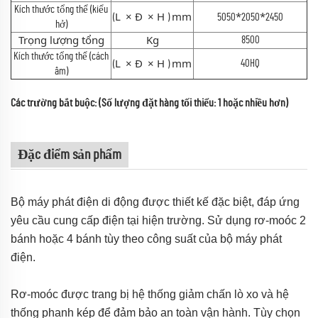
Kích thước tổng thể (kiểu
L
×
Đ
×
H
mm
*
*
(
)
5050
2050
2450
hở)
Trọng lượng tổng
Kg
8500
Kích thước tổng thể (cách
L
×
Đ
×
H
mm
40HQ
(
)
âm)
Các trường bắt buộc: (Số lượng đặt hàng tối thiểu: 1 hoặc nhiều hơn)
Đặc điểm sản phẩm
Bộ máy phát điện di động được thiết kế đặc biệt, đáp ứng
yêu cầu cung cấp điện tại hiện trường. Sử dụng rơ-moóc 2
bánh hoặc 4 bánh tùy theo công suất của bộ máy phát
điện.
Rơ-moóc được trang bị hệ thống giảm chấn lò xo và hệ
thống phanh kép để đảm bảo an toàn vận hành. Tùy chọn