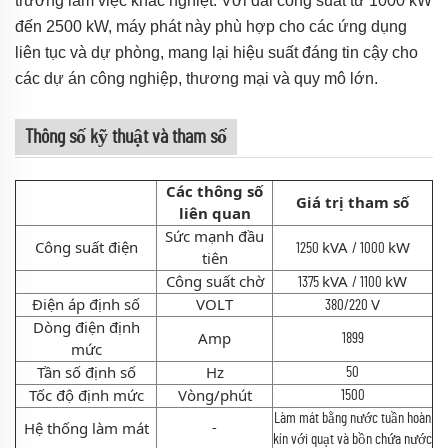
trường làm việc khắc nghiệt. Với dải công suất từ 1000 kW
đến 2500 kW, máy phát này phù hợp cho các ứng dụng
liên tục và dự phòng, mang lại hiệu suất đáng tin cậy cho
các dự án công nghiệp, thương mại và quy mô lớn.
Thông số kỹ thuật và tham số
Các thông số
Giá trị tham số
liên quan
Sức mạnh đầu
Công suất điện
kVA
kW
1250
/ 1000
tiên
Công suất chờ
kVA
kW
1375
/ 1100
Điện áp định số
VOLT
V
380/220
Dòng điện định
Amp
1899
mức
Tần số định số
Hz
50
Tốc độ định mức
Vòng/phút
1500
Làm mát bằng nước tuần hoàn
Hệ thống làm mát
-
kín với quạt và bồn chứa nước