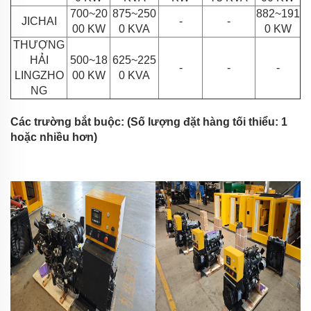
700~20
875~250
882~191
JICHAI
-
-
00 KW
0 KVA
0 KW
THƯỢNG
HẢI
500~18
625~225
-
-
-
LINGZHO
00 KW
0 KVA
NG
Các trường bắt buộc: (Số lượng đặt hàng tối thiểu: 1
hoặc nhiều hơn)