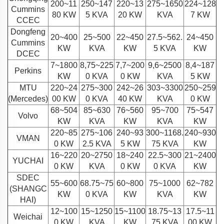
200~11
250~147
220~13
275~1650
224~128
Cummins
80 KW
5 KVA
20 KW
KVA
7 KW
CCEC
Dongfeng
20~400
25~500
22~450
27.5~562.
24~450
Cummins
KW
KVA
KW
5 KVA
KW
DCEC
7~1800
8,75~225
7,7~200
9,6~2500
8,4~187
Perkins
KW
0 KVA
0 KW
KVA
5 KW
MTU
220~24
275~300
242~26
303~3300
250~259
(Mercedes)
00 KW
0 KVA
40 KW
KVA
0 KW
68~504
85~630
76~560
95~700
75~547
Volvo
KW
KVA
KW
KVA
KW
220~85
275~106
240~93
300~1168.
240~930
VMAN
0 KW
2.5 KVA
5 KW
75 KVA
KW
16~220
20~2750
18~240
22.5~300
21~2400
YUCHAI
0 KW
KVA
0 KW
0 KVA
KW
SDEC
55~600
68.75~75
60~800
75~1000
62~782
(SHANGC
KW
0 KVA
KW
KVA
KW
HAI)
12~100
15~1250
15~1100
18.75~13
17.5~11
Weichai
0 KW
KVA
KW
75 KVA
00 KW