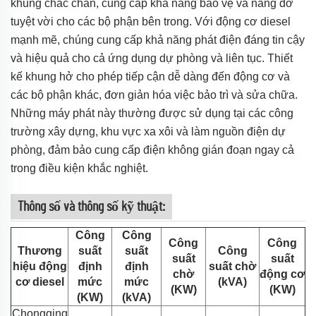
khung chắc chắn, cung cấp khả năng bảo vệ và nâng đỡ
tuyệt vời cho các bộ phận bên trong. Với động cơ diesel
mạnh mẽ, chúng cung cấp khả năng phát điện đáng tin cậy
và hiệu quả cho cả ứng dụng dự phòng và liên tục. Thiết
kế khung hở cho phép tiếp cận dễ dàng đến động cơ và
các bộ phận khác, đơn giản hóa việc bảo trì và sửa chữa.
Những máy phát này thường được sử dụng tại các công
trường xây dựng, khu vực xa xôi và làm nguồn điện dự
phòng, đảm bảo cung cấp điện không gián đoạn ngay cả
trong điều kiện khắc nghiệt.
Thông số và thông số kỹ thuật:
Công
Công
Công
Công
Thương
suất
suất
Công
suất
suất
hiệu động
định
định
suất chờ
chờ
động cơ
cơ diesel
mức
mức
(kVA)
(KW)
(KW)
(KW)
(kVA)
Chongqing