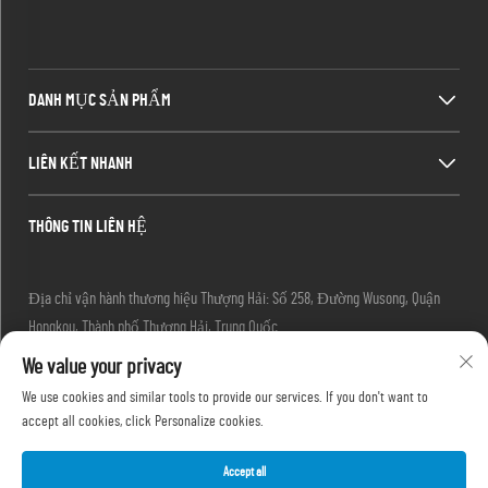
DANH MỤC SẢN PHẨM
LIÊN KẾT NHANH
THÔNG TIN LIÊN HỆ
Địa chỉ vận hành thương hiệu Thượng Hải: Số 258, Đường Wusong, Quận
Hongkou, Thành phố Thượng Hải, Trung Quốc
Email:
[email protected]
We value your privacy
Điện thoại:
+86-13280087620
We use cookies and similar tools to provide our services. If you don't want to
Điện thoại:
+86-13280035385
accept all cookies, click Personalize cookies.
Điện thoại:
+86-13280039195
Accept all