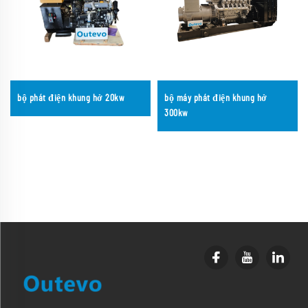
bộ phát điện khung hở 20kw
bộ máy phát điện khung hở
300kw