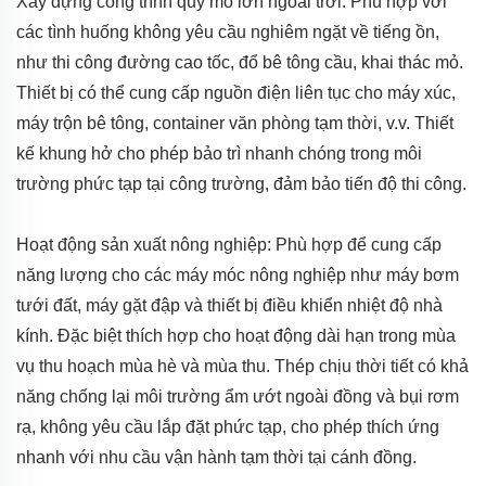
Xây dựng công trình quy mô lớn ngoài trời: Phù hợp với
các tình huống không yêu cầu nghiêm ngặt về tiếng ồn,
như thi công đường cao tốc, đổ bê tông cầu, khai thác mỏ.
Thiết bị có thể cung cấp nguồn điện liên tục cho máy xúc,
máy trộn bê tông, container văn phòng tạm thời, v.v. Thiết
kế khung hở cho phép bảo trì nhanh chóng trong môi
trường phức tạp tại công trường, đảm bảo tiến độ thi công.
Hoạt động sản xuất nông nghiệp: Phù hợp để cung cấp
năng lượng cho các máy móc nông nghiệp như máy bơm
tưới đất, máy gặt đập và thiết bị điều khiển nhiệt độ nhà
kính. Đặc biệt thích hợp cho hoạt động dài hạn trong mùa
vụ thu hoạch mùa hè và mùa thu. Thép chịu thời tiết có khả
năng chống lại môi trường ẩm ướt ngoài đồng và bụi rơm
rạ, không yêu cầu lắp đặt phức tạp, cho phép thích ứng
nhanh với nhu cầu vận hành tạm thời tại cánh đồng.