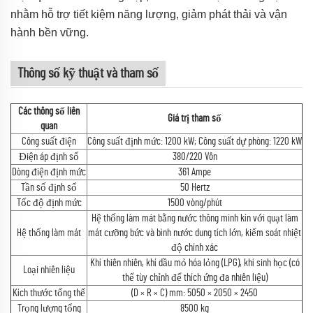
nhằm hỗ trợ tiết kiệm năng lượng, giảm phát thải và vận
hành bền vững.
Thông số kỹ thuật và tham số
Các thông số liên
Giá trị tham số
quan
Công suất điện
Công suất định mức: 1200 kW; Công suất dự phòng: 1220 kW
Điện áp định số
380/220 Vôn
Dòng điện định mức
361 Ampe
Tần số định số
50 Hertz
Tốc độ định mức
1500 vòng/phút
Hệ thống làm mát bằng nước thông minh kín với quạt làm
Hệ thống làm mát
mát cưỡng bức và bình nước dung tích lớn, kiểm soát nhiệt
độ chính xác
Khí thiên nhiên, khí dầu mỏ hóa lỏng (LPG), khí sinh học (có
Loại nhiên liệu
thể tùy chỉnh để thích ứng đa nhiên liệu)
Kích thước tổng thể
(D × R × C) mm: 5050 × 2050 × 2450
Trọng lượng tổng
8500 kg