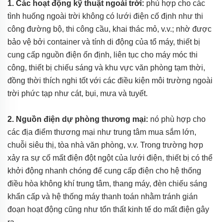
1. Các hoạt động kỹ thuật ngoài trời:
phù hợp cho các
tình huống ngoài trời không có lưới điện cố định như thi
công đường bộ, thi công cầu, khai thác mỏ, v.v.; nhờ được
bảo vệ bởi container và tính di động của tổ máy, thiết bị
cung cấp nguồn điện ổn định, liên tục cho máy móc thi
công, thiết bị chiếu sáng và khu vực văn phòng tạm thời,
đồng thời thích nghi tốt với các điều kiện môi trường ngoài
trời phức tạp như cát, bụi, mưa và tuyết.
2. Nguồn điện dự phòng thương mại:
nó phù hợp cho
các địa điểm thương mại như trung tâm mua sắm lớn,
chuỗi siêu thị, tòa nhà văn phòng, v.v. Trong trường hợp
xảy ra sự cố mất điện đột ngột của lưới điện, thiết bị có thể
khởi động nhanh chóng để cung cấp điện cho hệ thống
điều hòa không khí trung tâm, thang máy, đèn chiếu sáng
khẩn cấp và hệ thống máy thanh toán nhằm tránh gián
đoạn hoạt động cũng như tổn thất kinh tế do mất điện gây