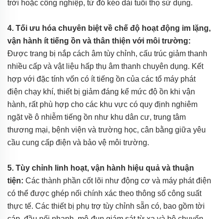
trời hoặc công nghiệp, từ đó kéo dài tuổi thọ sử dụng.
4. Tối ưu hóa chuyên biệt về chế độ hoạt động im lặng,
vận hành ít tiếng ồn và thân thiện với môi trường:
Được trang bị nắp cách âm tùy chỉnh, cấu trúc giảm thanh
nhiều cấp và vật liệu hấp thụ âm thanh chuyên dụng. Kết
hợp với đặc tính vốn có ít tiếng ồn của các tổ máy phát
điện chạy khí, thiết bị giảm đáng kể mức độ ồn khi vận
hành, rất phù hợp cho các khu vực có quy định nghiêm
ngặt về ô nhiễm tiếng ồn như khu dân cư, trung tâm
thương mại, bệnh viện và trường học, cân bằng giữa yêu
cầu cung cấp điện và bảo vệ môi trường.
5. Tùy chỉnh linh hoạt, vận hành hiệu quả và thuận
tiện:
Các thành phần cốt lõi như động cơ và máy phát điện
có thể được ghép nối chính xác theo thông số công suất
thực tế. Các thiết bị phụ trợ tùy chỉnh sẵn có, bao gồm tời
cáp, đầu nối nhanh, mô-đun giám sát từ xa và bộ chuyển