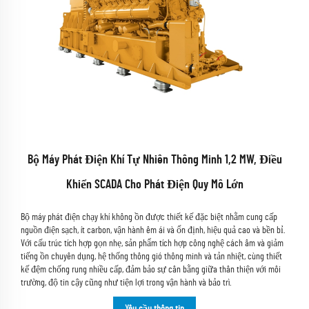
Bộ Máy Phát Điện Khí Tự Nhiên Thông Minh 1,2 MW, Điều
Khiển SCADA Cho Phát Điện Quy Mô Lớn
Bộ máy phát điện chạy khí không ồn được thiết kế đặc biệt nhằm cung cấp
nguồn điện sạch, ít carbon, vận hành êm ái và ổn định, hiệu quả cao và bền bỉ.
Với cấu trúc tích hợp gọn nhẹ, sản phẩm tích hợp công nghệ cách âm và giảm
tiếng ồn chuyên dụng, hệ thống thông gió thông minh và tản nhiệt, cùng thiết
kế đệm chống rung nhiều cấp, đảm bảo sự cân bằng giữa thân thiện với môi
trường, độ tin cậy cũng như tiện lợi trong vận hành và bảo trì.