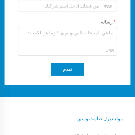
0/200
رسالة
0/1000
تقدم
مولد ديزل صامت ومتين