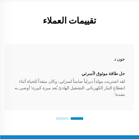
تقييمات العملاء
جون د.
حل طاقة موثوق لأسرتي
لقد اشتريت مولداً ديزلياً صامتاً لمنزلي، وكان منقذاً للحياة أثناء
انقطاع التيار الكهربائي. التشغيل الهادئ يُعد ميزة كبيرة! أوصي به
بشدة!