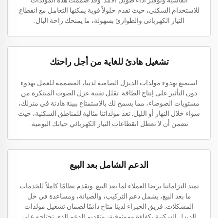
القاسية وتوفير أداء طويل الأمد. وقد صُممت هذه المولدات
للاستخدام السكني، حيث تقدم حلولاً قوية يمكنها التعامل مع انقطاع
التيار الكهربائي والطوارئ بسهولة، ما يمنحك راحة البال.
تشغيل هادئ للغاية من أجل راحتك
استمتع بهدوء مولدات الديزل الصامتة لدينا، المصممة للعمل بهدوء
دون التأثير على إنتاج الطاقة. تقلل تقنية عزل الصوت المبتكرة من
مستويات الضوضاء، مما يسمح لك بالاستمتاع ببيئة هادئة في منزلك،
سواء خلال النهار أو الليل. تعد مولداتنا مثالية للمناطق السكنية، حيث
تضمن أن لا تعطل انقطاعات التيار الكهربائي حياتك اليومية.
الدعم الشامل بعد البيع
تمتد التزاماتنا برضا العملاء لما بعد البيع. ونقدم نظامًا كاملاً للخدمات
ما بعد البيع، يشمل دعم التركيب، والصيانة، ومساعدة في حل
المشكلات. فريق الخبراء لدينا متاح دائمًا لضمان تشغيل مولدات
الديزل السكنية بكفاءة وموثوقية، وتقديم الدعم الذي تحتاجه على