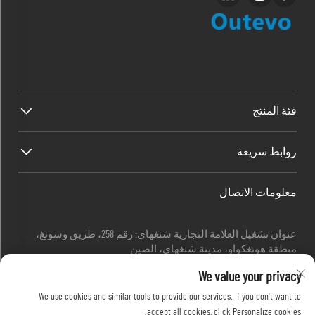
فئة المنتج
روابط سريعة
معلومات الاتصال
عنوان تشغيل العلامة التجارية شنغهاي: رقم 258، طريق وسونغ،
منطقة هونغكواو، مدينة شنغهاي، الصين
البريد الإلكتروني:
[email protected]
We value your privacy
اتصل بي
+86-13280087620
اتصل بي
+86-13280035385
We use cookies and similar tools to provide our services. If you don't want to
اتصل بي
+86-13280039195
accept all cookies, click Personalize cookies.