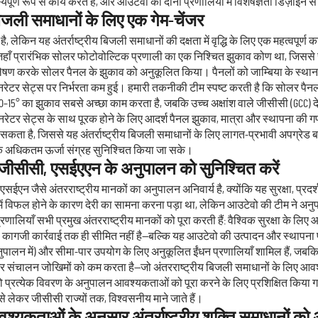
्ण रूप से कार्य करते हैं, और ओउटेवो की दोनों प्रणालियों में विशेषज्ञता डिज़ाइ
िजली समाधानों के लिए एक गेम-चेंजर
िन यह अंतर्राष्ट्रीय बिजली समाधानों की दक्षता में वृद्धि के लिए एक महत्वपूर्ण का
ा, जहाँ प्रारंभिक सोलर फोटोवोल्टिक प्रणाली का एक निश्चित झुकाव कोण था, जिससे 
विश्लेषण करके सोलर पैनल के झुकाव को अनुकूलित किया। पैनलों को जाम्बिया के स्
ेम जनरेटर सेट्स पर निर्भरता कम हुई। हमारी तकनीकी टीम स्पष्ट करती है कि सो
िए 10–15° का झुकाव सबसे अच्छा काम करता है, जबकि उच्च अक्षांश वाले जीसीसी (GC
जनरेटर सेट्स के साथ पूरक होने के लिए आदर्श पैनल झुकाव, मात्रा और स्थापना की 
सकता है, जिससे यह अंतर्राष्ट्रीय बिजली समाधानों के लिए लागत-प्रभावी अपग्रे
ाकि अधिकतम ऊर्जा संग्रह सुनिश्चित किया जा सके।
 जीसीसी, एसईएएन के अनुपालन को सुनिश्चित करें
एन जैसे अंतरराष्ट्रीय मानकों का अनुपालन अनिवार्य है, क्योंकि यह सुरक्षा, प्रदर
 विफल होने के कारण देरी का सामना करना पड़ा था, लेकिन आउटेवो की टीम ने अन
ालियाँ सभी प्रमुख अंतरराष्ट्रीय मानकों को पूरा करती हैं: वैश्विक सुरक्षा के लिए आई
गजी कार्रवाई तक ही सीमित नहीं है—बल्कि यह आउटेवो की उत्पादन और स्थापना प्रक
लन में) और सीमा-पार उपयोग के लिए अनुकूलित ईंधन प्रणालियाँ शामिल हैं, जबकि हमा
संचालन जोखिमों को कम करता है—जो अंतरराष्ट्रीय बिजली समाधानों के लिए आवश्यक 
ं को प्रत्येक विवरण के अनुपालन आवश्यकताओं को पूरा करने के लिए प्रशिक्षित किया ग
 से लेकर जीसीसी राज्यों तक, विश्वसनीय माने जाते हैं।