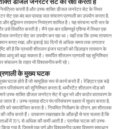
क्ति डीजल जनरेटर सेट की रक्षा करती है
 नियंत्रित करती है और उच्च-शक्ति डीजल जनरेटर सेट के स्थिर
टर सेट एक बंद बल प्रवाह जल संचारण प्रणाली का उपयोग करता है,
ंखा और बुद्धिमान तापमान नियंत्रण शामिल है। यह संरचना भारी भार के
उसे विसरित करती है। मैंने एक बार दक्षिणपूर्व एशिया में स्थित एक
ि डीजल जनरेटर सेट का उपयोग कर रहा था। यहाँ तक कि उच्च तापमान
र तापमान बनाए रखा, और इकाई 180 दिनों से अधिक समय तक लगातार
 पुष्टि की है कि प्रभावी शीतलन इंजन घटकों को डिज़ाइन तापमान के
 सेवा आयु को बढ़ा सकता है। समर्पित शीतलन प्रणाली यह सुनिश्चित
भार संचालन के तहत भी विश्वसनीय बनी रहे।
्रणाली के मुख्य घटक
 घटक होते हैं जो सामूहिक रूप से कार्य करते हैं। रेडिएटर एक बड़े
ुग्लान परिसंचरण को सुनिश्चित करता है, थर्मोस्टैट शीतलन मोड को
 हमारे उच्च-शक्ति डीजल जनरेटर सेट में धूल भरे और कठोर वातावरण के
ाता है। उच्च-प्रवाह वॉटर पंप परिसंचरण दक्षता में सुधार करता है,
ी गति को समायोजित करता है। नियमित निरीक्षण के दौरान, हम शीतलक
ाव की जाँच करते हैं। उपकरण रखरखाव के आँकड़ों से पता चलता है कि
ओं में 70% से अधिक की कमी आती है। प्रत्येक घटक को उच्च-
 किया गया है, जिससे एक पूर्ण और विश्वसनीय ऊष्मा विसरण समाधान