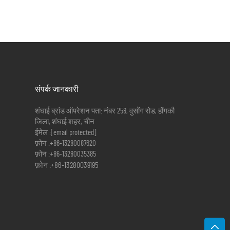
संपर्क जानकारी
शंघाई ब्रांड ऑपरेशन पता: नंबर 258, वुसोंग रोड, होंगकौ
जिला, शंघाई शहर, चीन
ईमेल :
[email protected]
फ़ोन :
+86-13280087620
फ़ोन :
+86-13280035385
फ़ोन :
+86-13280039195