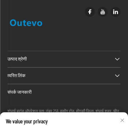
उत्पाद श्रेणी
त्वरित लिंक
संपर्क जानकारी
शंघाई ब्रांड ऑपरेशन पता: नंबर 258, वुसोंग रोड, होंगकौ जिला, शंघाई शहर, चीन
ईमेलः
[email protected]
We value your privacy
टेलीफोनः
+86-13280087620