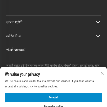
उत्पाद श्रेणी
त्वरित लिंक
संपर्क जानकारी
शंघाई ब्रांड ऑपरेशन पता: नंबर 258, वुसोंग रोड, होंगकौ जिला, शंघाई शहर, चीन
ईमेलः
[email protected]
We value your privacy
टेलीफोनः
+86-13280087620
We use cookies and similar tools to provide our services. If you don't want to
टेलीफोनः
+86-13280035385
accept all cookies, click Personalize cookies.
टेलीफोनः
+86-13280039195
Accept all
Personalize cookies