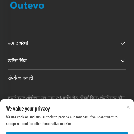
उत्पाद श्रेणी
त्वरित लिंक
संपर्क जानकारी
शंघाई ब्रांड ऑपरेशन पता: नंबर 258, वुसोंग रोड, होंगकौ जिला, शंघाई शहर, चीन
ईमेल :
[email protected]
We value your privacy
फ़ोन :
+86-13280087620
We use cookies and similar tools to provide our services. If you don't want to
फ़ोन :
+86-13280035385
accept all cookies, click Personalize cookies.
फ़ोन :
+86-13280039195