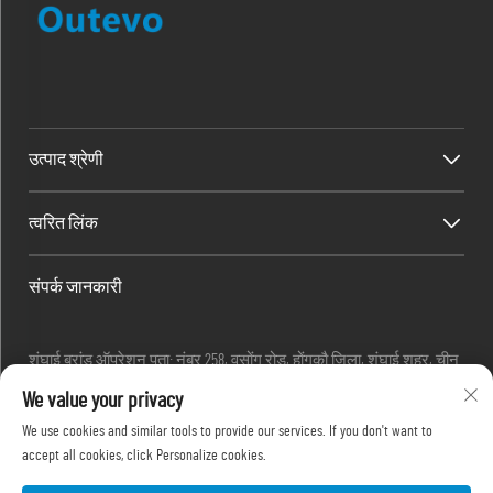
उत्पाद श्रेणी
त्वरित लिंक
संपर्क जानकारी
शंघाई ब्रांड ऑपरेशन पता: नंबर 258, वुसोंग रोड, होंगकौ जिला, शंघाई शहर, चीन
ईमेल :
[email protected]
We value your privacy
फ़ोन :
+86-13280087620
We use cookies and similar tools to provide our services. If you don't want to
फ़ोन :
+86-13280035385
accept all cookies, click Personalize cookies.
फ़ोन :
+86-13280039195