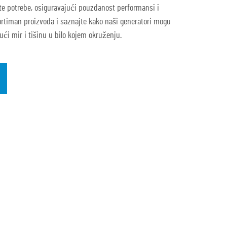
čite potrebe, osiguravajući pouzdanost performansi i
ortiman proizvoda i saznajte kako naši generatori mogu
ući mir i tišinu u bilo kojem okruženju.