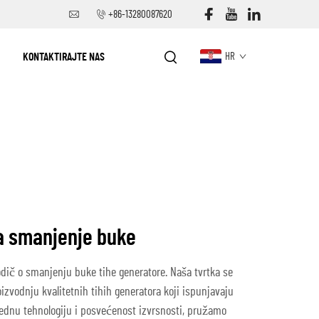
+86-13280087620
KONTAKTIRAJTE NAS
HR
za smanjenje buke
dič o smanjenju buke tihe generatore. Naša tvrtka se
roizvodnju kvalitetnih tihih generatora koji ispunjavaju
dnu tehnologiju i posvećenost izvrsnosti, pružamo