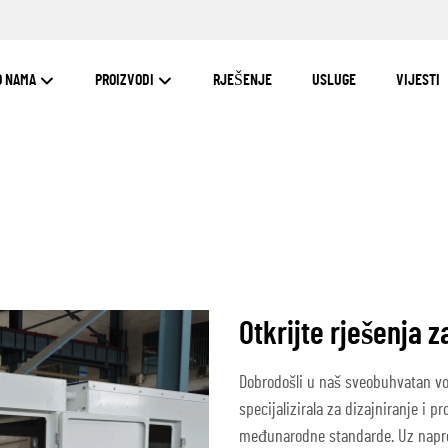
O NAMA
PROIZVODI
RJEŠENJE
USLUGE
VIJESTI
Otkrijte rješenja 
Dobrodošli u naš sveobuhvatan vo
specijalizirala za dizajniranje i p
međunarodne standarde. Uz napre