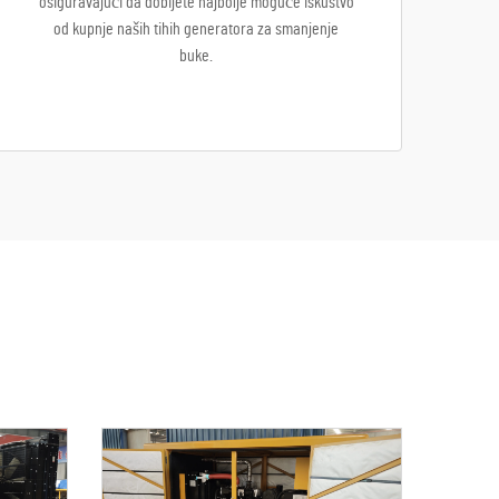
osiguravajući da dobijete najbolje moguće iskustvo
od kupnje naših tihih generatora za smanjenje
buke.