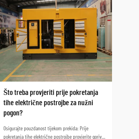
Što treba provjeriti prije pokretanja
Mobi
tihe električne postrojbe za nužni
ops
pogon?
građ
Osigurajte pouzdanost tijekom prekida: Prije
Osigu
pokretanja tihe električne postrojbe provjerite gorivo,
građe