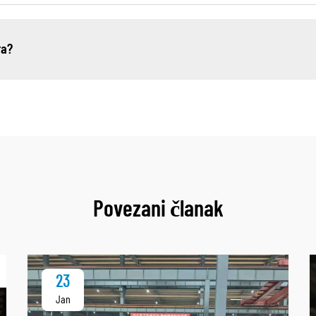
ra?
Povezani članak
23
Jan