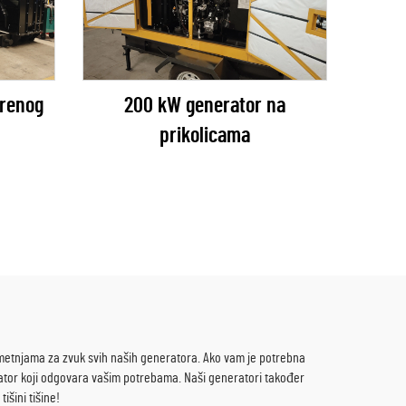
orenog
200 kW generator na
prikolicama
metnjama za zvuk svih naših generatora. Ako vam je potrebna
ator koji odgovara vašim potrebama. Naši generatori također
šini tišine!