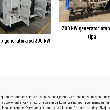
300 kW generator otv
tipa
up generatora od 300 kW
enju buke! Ponosimo se da nudimo izvrsna rješenja za napajanje sa minimalnim s
na otvorenom, ili čak i snažno napajanje za komercijalnu upotrebu, imamo gener
i lako se prenose. Osjećajte se slobodno da iskuse moć generatora dok uživaju u ti