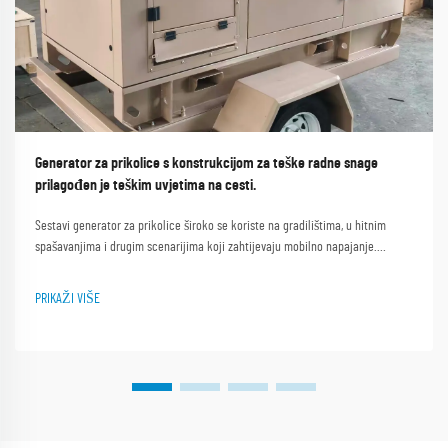
Generator za prikolice s konstrukcijom za teške radne snage
prilagođen je teškim uvjetima na cesti.
Sestavi generator za prikolice široko se koriste na gradilištima, u hitnim
spašavanjima i drugim scenarijima koji zahtijevaju mobilno napajanje.
Nepravilne okolnosti na cestama, kao što su neravne ceste na gradilištima,
blatne planinske staze i šljunčane ceste...
PRIKAŽI VIŠE