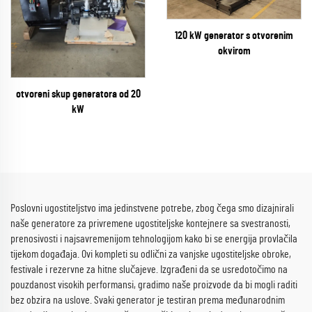
120 kW generator s otvorenim
okvirom
otvoreni skup generatora od 20
kW
Poslovni ugostiteljstvo ima jedinstvene potrebe, zbog čega smo dizajnirali
naše generatore za privremene ugostiteljske kontejnere sa svestranosti,
prenosivosti i najsavremenijom tehnologijom kako bi se energija provlačila
tijekom događaja. Ovi kompleti su odlični za vanjske ugostiteljske obroke,
festivale i rezervne za hitne slučajeve. Izgrađeni da se usredotočimo na
pouzdanost visokih performansi, gradimo naše proizvode da bi mogli raditi
bez obzira na uslove. Svaki generator je testiran prema međunarodnim