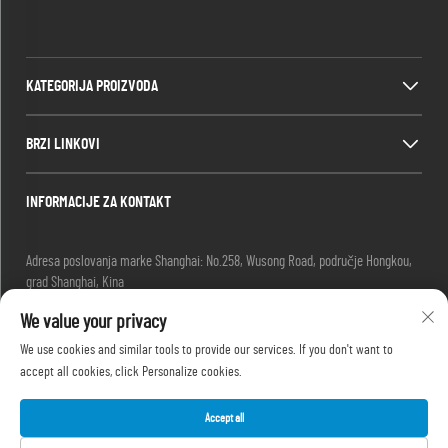
KATEGORIJA PROIZVODA
BRZI LINKOVI
INFORMACIJE ZA KONTAKT
Adresa poslovanja marke Shanghai: No.258, Wusong Road, područje Hongkou,
grad Shanghai, Kina
E-mail:
[email protected]
We value your privacy
-Tel.
+86-13280087620
-Tel.
+86-13280035385
We use cookies and similar tools to provide our services. If you don't want to
-Tel.
+86-13280039195
accept all cookies, click Personalize cookies.
Accept all