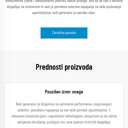
konkurentne cijene i sveobuhvatnu podršku nakon prodaje. Bilo da se radi o velikom
događaju na otvorenom ili vam je potrebna rezervna napajanje za vaše poslovanje
ugostiteljstva, naši generator je savršen izbor.
Zatražite ponudu
Prednosti proizvoda
Pouzdan izvor snage
Naši generator je dizajniran za optimalne performanse, osiguravajući
stabilnu i pouzdanu napajanje za sve vaše potrebe ugostiteljstva. S
robusnom konstrukcijom i naprednom tehnologijom, dizajnirani su da izdrže
zahtjevna okruženja, pružajući mir uma tijekom kritičnih događaja.