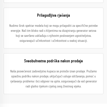
Prilagodljiva rješenja
Nudimo širok spektar modela koji se mogu prilagoditi za specifične potrebe
energije. Naš tim blisko radi s klijentima na dizajniranju generator setova
koji se savršeno usklađuju s njihovim poslovanjem ugostiteljstva,
osiguravajući učinkovitost i učinkovitost u svakoj situaciji.
Sveobuhvatna podrška nakon prodaje
Naša posvećenost zadovoljstvu kupaca se proteže izvan prodaje. Pružamo
opsežnu podršku nakon prodaje, uključujući usluge održavanja, pomoć u
rješavanju problema i brz odgovor na upite, osiguravajući da vaš generator
radi glatko tijekom cijelog svog životnog vijeka.