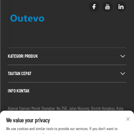
KATEGORI PRODUK
TAUTAN CEPAT
INFO KONTAK
Alamat Operasi Merek Shanghai: No.258, Jalan Wusong, Distrik Hongkou, Kota
Shanghai, Tiongkok
We value your privacy
Email:
[email protected]
Tel:
+86-13280087620
We use cookies and similar tools to provide our services. If you don't want to
Tel:
+86-13280035385