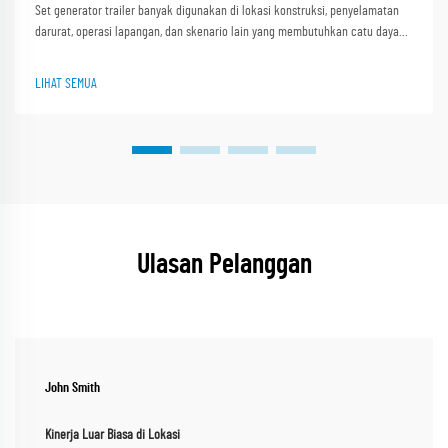
Set generator trailer banyak digunakan di lokasi konstruksi, penyelamatan
darurat, operasi lapangan, dan skenario lain yang membutuhkan catu daya
portabel. Kondisi jalan yang kasar seperti jalan tidak rata di lokasi
konstruksi, jalur pegunungan berlumpur, dan jalan berkerikil i...
LIHAT SEMUA
Ulasan Pelanggan
John Smith
Kinerja Luar Biasa di Lokasi