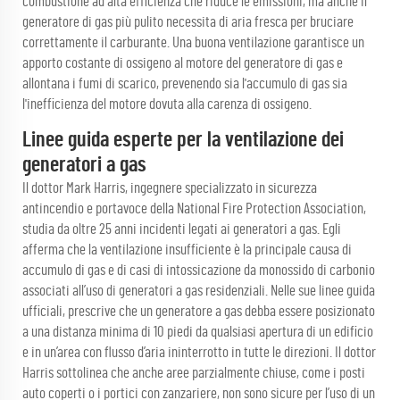
combustione ad alta efficienza che riduce le emissioni, ma anche il
generatore di gas più pulito necessita di aria fresca per bruciare
correttamente il carburante. Una buona ventilazione garantisce un
apporto costante di ossigeno al motore del generatore di gas e
allontana i fumi di scarico, prevenendo sia l'accumulo di gas sia
l'inefficienza del motore dovuta alla carenza di ossigeno.
Linee guida esperte per la ventilazione dei
generatori a gas
Il dottor Mark Harris, ingegnere specializzato in sicurezza
antincendio e portavoce della National Fire Protection Association,
studia da oltre 25 anni incidenti legati ai generatori a gas. Egli
afferma che la ventilazione insufficiente è la principale causa di
accumulo di gas e di casi di intossicazione da monossido di carbonio
associati all’uso di generatori a gas residenziali. Nelle sue linee guida
ufficiali, prescrive che un generatore a gas debba essere posizionato
a una distanza minima di 10 piedi da qualsiasi apertura di un edificio
e in un’area con flusso d’aria ininterrotto in tutte le direzioni. Il dottor
Harris sottolinea che anche aree parzialmente chiuse, come i posti
auto coperti o i portici con zanzariere, non sono sicure per l’uso di un