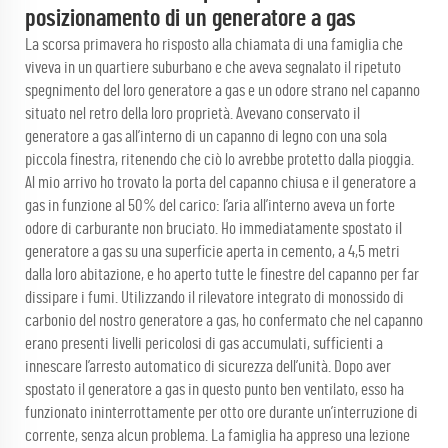
posizionamento di un generatore a gas
La scorsa primavera ho risposto alla chiamata di una famiglia che
viveva in un quartiere suburbano e che aveva segnalato il ripetuto
spegnimento del loro generatore a gas e un odore strano nel capanno
situato nel retro della loro proprietà. Avevano conservato il
generatore a gas all’interno di un capanno di legno con una sola
piccola finestra, ritenendo che ciò lo avrebbe protetto dalla pioggia.
Al mio arrivo ho trovato la porta del capanno chiusa e il generatore a
gas in funzione al 50% del carico: l’aria all’interno aveva un forte
odore di carburante non bruciato. Ho immediatamente spostato il
generatore a gas su una superficie aperta in cemento, a 4,5 metri
dalla loro abitazione, e ho aperto tutte le finestre del capanno per far
dissipare i fumi. Utilizzando il rilevatore integrato di monossido di
carbonio del nostro generatore a gas, ho confermato che nel capanno
erano presenti livelli pericolosi di gas accumulati, sufficienti a
innescare l’arresto automatico di sicurezza dell’unità. Dopo aver
spostato il generatore a gas in questo punto ben ventilato, esso ha
funzionato ininterrottamente per otto ore durante un’interruzione di
corrente, senza alcun problema. La famiglia ha appreso una lezione