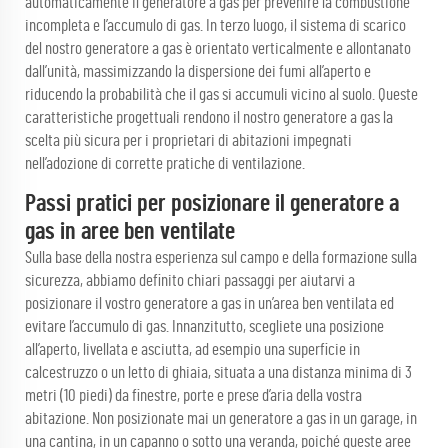
automaticamente il generatore a gas per prevenire la combustione
incompleta e l’accumulo di gas. In terzo luogo, il sistema di scarico
del nostro generatore a gas è orientato verticalmente e allontanato
dall’unità, massimizzando la dispersione dei fumi all’aperto e
riducendo la probabilità che il gas si accumuli vicino al suolo. Queste
caratteristiche progettuali rendono il nostro generatore a gas la
scelta più sicura per i proprietari di abitazioni impegnati
nell’adozione di corrette pratiche di ventilazione.
Passi pratici per posizionare il generatore a
gas in aree ben ventilate
Sulla base della nostra esperienza sul campo e della formazione sulla
sicurezza, abbiamo definito chiari passaggi per aiutarvi a
posizionare il vostro generatore a gas in un’area ben ventilata ed
evitare l’accumulo di gas. Innanzitutto, scegliete una posizione
all’aperto, livellata e asciutta, ad esempio una superficie in
calcestruzzo o un letto di ghiaia, situata a una distanza minima di 3
metri (10 piedi) da finestre, porte e prese d’aria della vostra
abitazione. Non posizionate mai un generatore a gas in un garage, in
una cantina, in un capanno o sotto una veranda, poiché queste aree