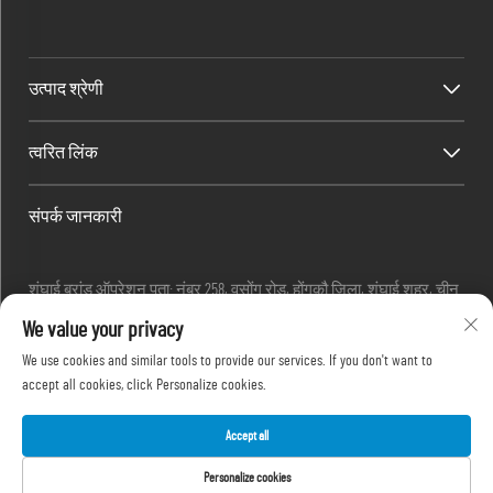
उत्पाद श्रेणी
त्वरित लिंक
संपर्क जानकारी
शंघाई ब्रांड ऑपरेशन पता: नंबर 258, वुसोंग रोड, होंगकौ जिला, शंघाई शहर, चीन
ईमेलः
[email protected]
We value your privacy
टेलीफोनः
+86-13280087620
We use cookies and similar tools to provide our services. If you don't want to
टेलीफोनः
+86-13280035385
accept all cookies, click Personalize cookies.
टेलीफोनः
+86-13280039195
Accept all
Personalize cookies
कॉपीराइट © 2025 शंघाई आउटेवो मशीनरी कं, लिमिटेड द्वारा -
गोपनीयता नीति