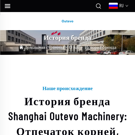
RU
История бренда
Домашняя страница
>
О нас
>
История бренда
Наше происхождение
История бренда
Shanghai Outevo Machinery:
Отпечаток корней,