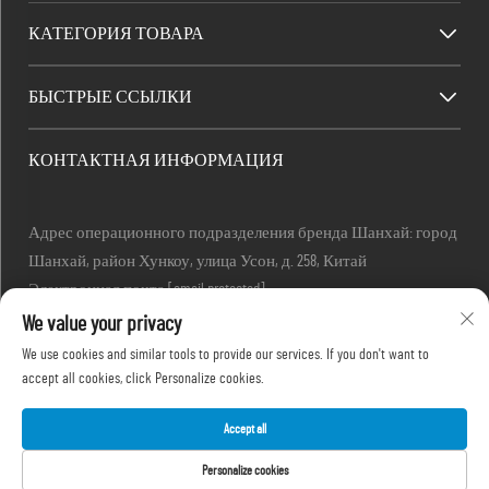
КАТЕГОРИЯ ТОВАРА
БЫСТРЫЕ ССЫЛКИ
КОНТАКТНАЯ ИНФОРМАЦИЯ
Адрес операционного подразделения бренда Шанхай: город
Шанхай, район Хункоу, улица Усон, д. 258, Китай
Электронная почта:
[email protected]
Тел.:
+86-13280087620
We value your privacy
Тел.:
+86-13280035385
We use cookies and similar tools to provide our services. If you don't want to
Тел.:
+86-13280039195
accept all cookies, click Personalize cookies.
Accept all
Авторские права © 2025, Shanghai Outevo Machinery Co.,Ltd -
Политика
Personalize cookies
конфиденциальности