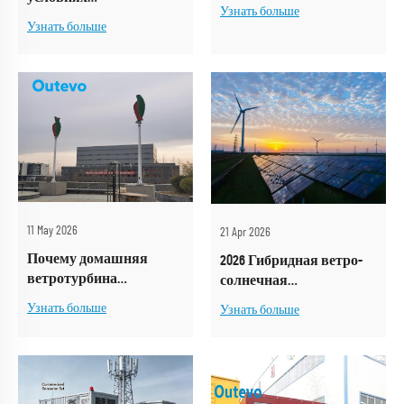
условиях — обеспечение
Узнать больше
экстремальной жары —
непрерывного и
Узнать больше
обеспечение
надёжного
непрерывного и
электроснабжения
надёжного
китайских
электроснабжения при
антарктических
добыче золота в Африке
исследовательских
станций
11 May 2026
21 Apr 2026
Почему домашняя
2026 Гибридная ветро-
ветротурбина
солнечная
мощностью 300 Вт — это
энергосистема:
Узнать больше
Узнать больше
самое разумное
глобальные
небольшое
энергетические
энергетическое
решения | Outevo
вложение в 2026 году