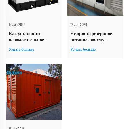
12 Jan 2026
12 Jan 2026
Как установить
Не просто резервное
вспомогательное
питание: почему
оборудование внутри
генераторная
Узнать больше
Узнать больше
контейнерной
установка в контейнере
электростанции?
является жизненно
важной для вашего
госпиталя
11 Jan 2026