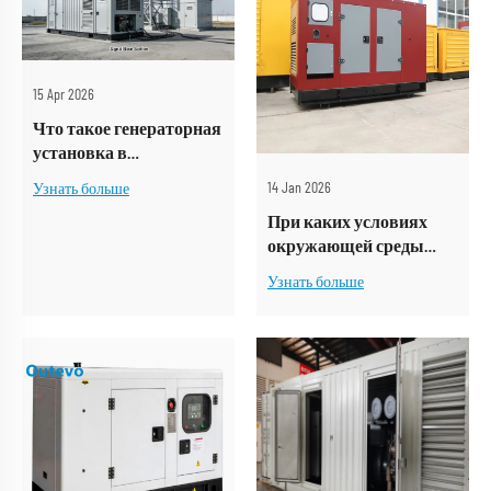
15 Apr 2026
Что такое генераторная
установка в
контейнере? Полное
14 Jan 2026
Узнать больше
руководство по
При каких условиях
отраслевым знаниям |
окружающей среды
Outevo
требуется специальная
Узнать больше
защита комплекта
генераторов в
контейнере?