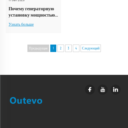
Почему генераторную
установку мощностью
1600 кВА нельзя
Узнать больше
безопасно разместить в
20-футовом контейнере:
профессиональное
предупреждение
Предыдущая
1
2
3
4
Следующий