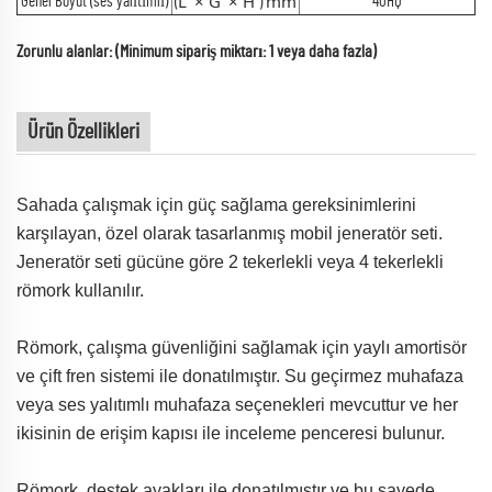
L
×
G
×
H
mm
Genel Boyut (ses yalıtımlı)
40HQ
(
)
Zorunlu alanlar: (Minimum sipariş miktarı: 1 veya daha fazla)
Ürün Özellikleri
Sahada çalışmak için güç sağlama gereksinimlerini
karşılayan, özel olarak tasarlanmış mobil jeneratör seti.
Jeneratör seti gücüne göre 2 tekerlekli veya 4 tekerlekli
römork kullanılır.
Römork, çalışma güvenliğini sağlamak için yaylı amortisör
ve çift fren sistemi ile donatılmıştır. Su geçirmez muhafaza
veya ses yalıtımlı muhafaza seçenekleri mevcuttur ve her
ikisinin de erişim kapısı ile inceleme penceresi bulunur.
Römork, destek ayakları ile donatılmıştır ve bu sayede