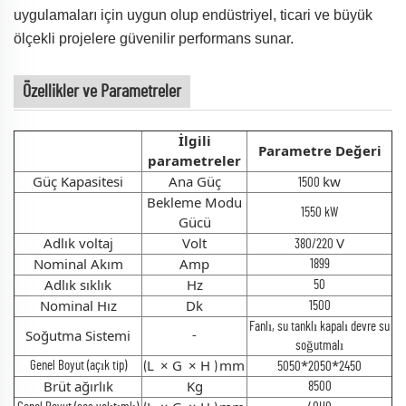
uygulamaları için uygun olup endüstriyel, ticari ve büyük
ölçekli projelere güvenilir performans sunar.
Özellikler ve Parametreler
İlgili
Parametre Değeri
parametreler
Güç Kapasitesi
Ana Güç
kw
1500
Bekleme Modu
1550 kW
Gücü
Adlık voltaj
Volt
V
380/220
Nominal Akım
Amp
1899
Adlık sıklık
Hz
50
Nominal Hız
Dk
1500
Fanlı, su tanklı kapalı devre su
Soğutma Sistemi
-
soğutmalı
L
×
G
×
H
mm
*
*
Genel Boyut (açık tip)
(
)
5050
2050
2450
Brüt ağırlık
Kg
8500