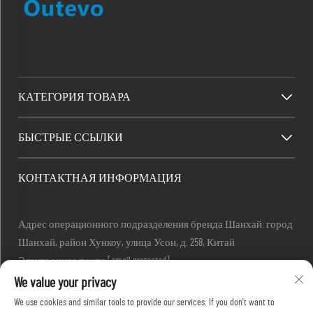
КАТЕГОРИЯ ТОВАРА
БЫСТРЫЕ ССЫЛКИ
КОНТАКТНАЯ ИНФОРМАЦИЯ
Адрес операционного подразделения бренда Шанхай: город
Шанхай, район Хункоу, улица Усон, д. 258, Китай
Электронная почта:
[email protected]
Тел.:
+86-13280087620
We value your privacy
Тел.:
+86-13280035385
We use cookies and similar tools to provide our services. If you don't want to