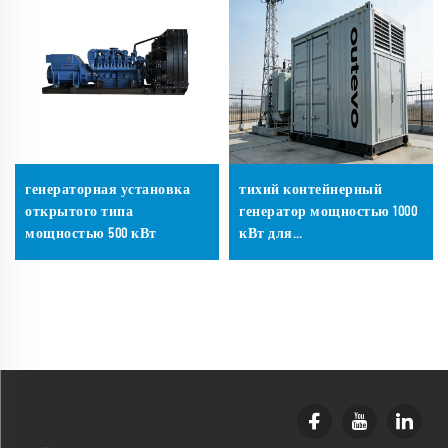
генераторная установка
тихий контейнерный
открытого типа
генератор мощностью 1000
мощностью 500 кВт
кВт для
телекоммуникационных
вышек и базовых станций,
резервное бесперебойное
электропитание