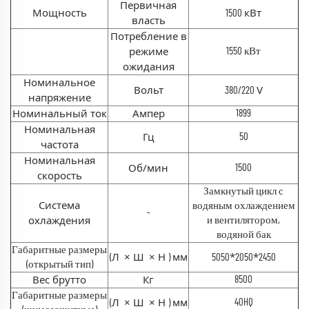
Первичная
Мощность
кВт
1500
власть
Потребление в
режиме
1550 кВт
ожидания
Номинальное
Вольт
V
380/220
напряжение
Номинальный ток
Ампер
1899
Номинальная
Гц
50
частота
Номинальная
Об/мин
1500
скорость
Замкнутый цикл с
Система
водяным охлаждением
-
охлаждения
и вентилятором,
водяной бак
Габаритные размеры
Л
×
Ш
×
H
мм
*
*
(
)
5050
2050
2450
(открытый тип)
Вес брутто
Кг
8500
Габаритные размеры
Л
×
Ш
×
H
мм
40HQ
(
)