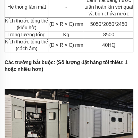
Làm mát bằng nước
Hệ thống làm mát
-
tuần hoàn kín với quạt
và bồn chứa nước
Kích thước tổng thể
(D × R × C) mm
5050*2050
*
2450
(kiểu hở)
Trọng lượng tổng
Kg
8500
Kích thước tổng thể
(D × R × C) mm
40HQ
(cách âm)
Các trường bắt buộc: (Số lượng đặt hàng tối thiểu: 1
hoặc nhiều hơn)