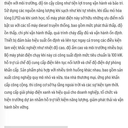
thiện với môi trường, độ tin cậy cũng như tiện lợi trong vận hành và bảo trì.
Sử dụng các nguồn năng lượng khí sạch như khí tự nhiên, khí dầu mỏ hóa
lỏng (LPG) và khí sinh học, tổ máy phát điện này sở hữu những ưu điểm nổi
bật so với các tổ máy diesel truyền thống, bao gồm mức phát thải thấp, độ
ồn thấp, chi phí vận hành thấp, quá trình cháy đầy đủ và vận hành ổn định.
Thiết bị đảm bảo hiệu suất ổn định và liên tục ngay cả trong các điều kiện
làm việc khắc nghiệt như nhiệt độ cao, độ ẩm cao và môi trường nhiều bụi.
Bộ máy phát điện chạy khí này có công suất định mức tiêu chuẩn là 100 kW,
hỗ trợ cả chế độ cung cấp điện liên tục nối lưới và chế độ điện dự phòng
khẩn cấp. Sản phẩm phù hợp với nhiều tình huống khác nhau, bao gồm sản
xuất công nghiệp quy mô nhỏ và vừa, tòa nhà thương mại, ứng phó khẩn
cấp công cộng, thi công cơ sở hạ tầng ngoài trời và các sự kiện tạm thời,
cung cấp giải pháp điện xanh và hiệu quả cho doanh nghiệp, tổ chức và
hiện trường dự án nhằm hỗ trợ tiết kiệm năng lượng, giảm phát thải và vận
hành bền vững.