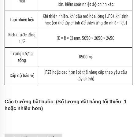
mát
lớn, kiểm soát nhiệt độ chính xác
Khí thiên nhiên, khí dầu mỏ hóa lỏng (LPG), khí sinh
Loại nhiên liệu
học (có thể tùy chỉnh để thích ứng đa nhiên liệu)
Kích thước tổng
(D × R × C) mm: 5050 × 2050 × 2450
thể
Trọng lượng
8500 kg
tổng
IP23 hoặc cao hơn (có thể nâng cấp theo yêu cầu
Cấp độ bảo vệ
tùy chỉnh)
Các trường bắt buộc: (Số lượng đặt hàng tối thiểu: 1
hoặc nhiều hơn)