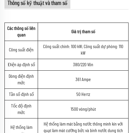
Thông số kỹ thuật và tham số
Các thông số liên
Giá trị tham số
quan
Công suất chính: 100 kW; Công suất dự phòng: 110
Công suất điện
kW
Điện áp định số
380/220 Vôn
Dòng điện định
361 Ampe
mức
Tần số định số
50 Hertz
Tốc độ định
1500 vòng/phút
mức
Hệ thống làm mát bằng nước thông minh kín với
Hệ thống làm
quạt làm mát cưỡng bức và bình nước dung tích