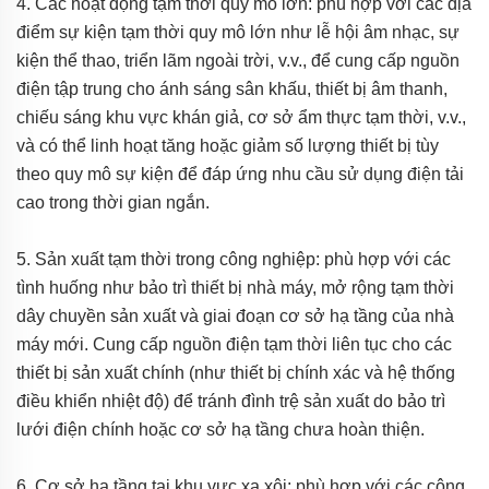
4. Các hoạt động tạm thời quy mô lớn: phù hợp với các địa
điểm sự kiện tạm thời quy mô lớn như lễ hội âm nhạc, sự
kiện thể thao, triển lãm ngoài trời, v.v., để cung cấp nguồn
điện tập trung cho ánh sáng sân khấu, thiết bị âm thanh,
chiếu sáng khu vực khán giả, cơ sở ẩm thực tạm thời, v.v.,
và có thể linh hoạt tăng hoặc giảm số lượng thiết bị tùy
theo quy mô sự kiện để đáp ứng nhu cầu sử dụng điện tải
cao trong thời gian ngắn.
5. Sản xuất tạm thời trong công nghiệp: phù hợp với các
tình huống như bảo trì thiết bị nhà máy, mở rộng tạm thời
dây chuyền sản xuất và giai đoạn cơ sở hạ tầng của nhà
máy mới. Cung cấp nguồn điện tạm thời liên tục cho các
thiết bị sản xuất chính (như thiết bị chính xác và hệ thống
điều khiển nhiệt độ) để tránh đình trệ sản xuất do bảo trì
lưới điện chính hoặc cơ sở hạ tầng chưa hoàn thiện.
6. Cơ sở hạ tầng tại khu vực xa xôi: phù hợp với các công