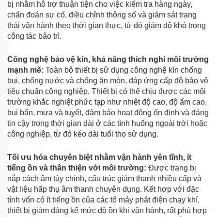
bị nhằm hỗ trợ thuận tiện cho việc kiểm tra hàng ngày,
chẩn đoán sự cố, điều chỉnh thông số và giám sát trạng
thái vận hành theo thời gian thực, từ đó giảm độ khó trong
công tác bảo trì.
Công nghệ bảo vệ kín, khả năng thích nghi môi trường
mạnh mẽ:
Toàn bộ thiết bị sử dụng công nghệ kín chống
bụi, chống nước và chống ăn mòn, đáp ứng cấp độ bảo vệ
tiêu chuẩn công nghiệp. Thiết bị có thể chịu được các môi
trường khắc nghiệt phức tạp như nhiệt độ cao, độ ẩm cao,
bụi bẩn, mưa và tuyết, đảm bảo hoạt động ổn định và đáng
tin cậy trong thời gian dài ở các tình huống ngoài trời hoặc
công nghiệp, từ đó kéo dài tuổi thọ sử dụng.
Tối ưu hóa chuyên biệt nhằm vận hành yên tĩnh, ít
tiếng ồn và thân thiện với môi trường:
Được trang bị
nắp cách âm tùy chỉnh, cấu trúc giảm thanh nhiều cấp và
vật liệu hấp thụ âm thanh chuyên dụng. Kết hợp với đặc
tính vốn có ít tiếng ồn của các tổ máy phát điện chạy khí,
thiết bị giảm đáng kể mức độ ồn khi vận hành, rất phù hợp