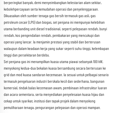
berperingkat banyak, demi menyeimbangkan kelestarian alam sekitar,
kebolehpercayaan serta kemudahan operasi dan penyelenggaraan.
Dikuasakan oleh sumber tenaga gas bersih termasuk gas asli, gas
petroleum cecair (LPG) dan biogas, set penjana ini mempunyai kelebihan
utama berbanding unit diesel tradisional, seperti pelepasan rendah, bunyi
rendah, kos pengendalian rendah, pembakaran yang mencukupi dan
operasi yang lancar. Ia menjamin prestasi yang stabil dan berterusan
walaupun dalam keadaan kerja yang sukar seperti suhu tinggi, kelembapan
tinggi dan persekitaran berdebu.
Set penjana gas ini menampilkan kuasa utama piawai sebanyak 100 kW,
menyokong kedua-dua bekalan kuasa bersambung secara berterusan ke
grid dan mod kuasa sandaran kecemasan. Ia sesuai untuk pelbagai senario
termasuk pengeluaran industri berskala kecil dan sederhana, bangunan
komersial, tindak balas kecemasan awam, pembinaan infrastruktur luaran
dan acara sementara, serta menyediakan penyelesaian kuasa hijau dan
cekap untuk syarikat, institusi dan tapak projek dalam menyokong
pemuliharaan tenaga, pengurangan pelepasan dan operasi mampan.