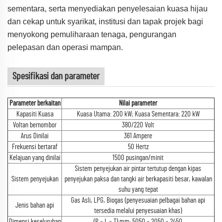
sementara, serta menyediakan penyelesaian kuasa hijau
dan cekap untuk syarikat, institusi dan tapak projek bagi
menyokong pemuliharaan tenaga, pengurangan
pelepasan dan operasi mampan.
Spesifikasi dan parameter
Parameter berkaitan
Nilai parameter
Kapasiti Kuasa
Kuasa Utama: 200 kW; Kuasa Sementara: 220 kW
Voltan bernombor
380/220 Volt
Arus Dinilai
361 Ampere
Frekuensi bertaraf
50 Hertz
Kelajuan yang dinilai
1500 pusingan/minit
Sistem penyejukan air pintar tertutup dengan kipas
Sistem penyejukan
penyejukan paksa dan tangki air berkapasiti besar, kawalan
suhu yang tepat
Gas Asli, LPG, Biogas (penyesuaian pelbagai bahan api
Jenis bahan api
tersedia melalui penyesuaian khas)
Dimensi keseluruhan
(P × L × T) mm: 5050 × 2050 × 2450