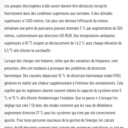
Les groupes électrogènes à bâti ouvert doivent être déclassés lorsqu'ils
fonctionnent dans des conditions supérieures aux normales. À des altitudes
supérieures à 1 000 mètres, l'air plus rare diminue l'efficacité du moteur,
entraînant une perte de puissance pouvant atteindre 3 % par augmentation de 300
mètres, conformément aux directives ISO 8528. Des températures ambiantes
supérieures à 40 °C exigent un déclassement de 1 à 2 % pour chaque élévation de
5,5 °C afin d'éviter la surchauffe.
Lorsque des charges non linéaires, telles que des variateurs de fréquence, sont
présentes, elles ont tendance à provoquer des problèmes de distorsion
harmonique. Des courants dépassant 10 % de distorsion harmonique totale (THD)
génèrent en réalité une chaleur supplémentaire à l'intérieur des enroulements. Cela
signifie que les ingénieurs doivent souvent réduire la capacité du système entre 5
% et 15 % afin d'éviter d'endommager l'isolation. Que se passe-t-il lorsque l'on
néglige tout cela ? Eh bien, des études montrent que les taux de défaillance
augmentent d'environ 27 % pour les systèmes qui n'ont pas été correctement
ajustés. Pour toute personne soucieuse de la gestion de l'énergie, les calculs
précis de kW devraient vraiment tenir compte des exigences spécifiques au site en