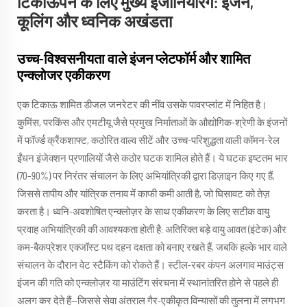
टिकाऊपन के लिए मुख्य इंजीनियरिंग: इंजन,
कूलिंग और ध्वनिक अखंडता
उच्च-विश्वसनीयता वाले इंजन प्लेटफॉर्म और शामित
एन्क्लोजर एकीकरण
एक टिकाऊ शामित डीजल जनरेटर की नींव उसके पावरप्लांट में निहित है।
कुमिंस, परकिंस और एमटीयू जैसे प्रमुख निर्माताओं के औद्योगिक-श्रेणी के इंजनों
में फॉर्ज्ड क्रैंकशाफ्ट, कठोरित वाल्व सीटें और उच्च-परिशुद्धता वाली कॉमन-रेल
ईंधन इंजेक्शन प्रणालियों जैसे कठोर घटक शामिल होते हैं। ये घटक इष्टतम भार
(70–90%) पर निरंतर संचालन के लिए अभियांत्रिकी द्वारा डिज़ाइन किए गए हैं,
जिससे तापीय और यांत्रिक तनाव में काफी कमी आती है, जो घिसावट को तेज़
करता है। ध्वनि-अवशोषित एन्क्लोज़र के साथ एकीकरण के लिए सटीक वायु
प्रवाह अभियांत्रिकी की आवश्यकता होती है: अतिरिक्त बड़े वायु आवत (इंटेक) और
कम-बैकप्रेशर एक्जॉस्ट पथ दहन दक्षता को बनाए रखते हैं, जबकि हल्के भार वाले
संचालन के दौरान वेट स्टैकिंग को रोकते हैं। स्टील-रबर कंपन अलगाव माउंट्स
इंजन की गति को एन्क्लोज़र या माउंटिंग संरचना में स्थानांतरित होने से पहले ही
अलग कर देते हैं—जिससे सेवा अंतराल गैर-एकीकृत विन्यासों की तुलना में लगभग