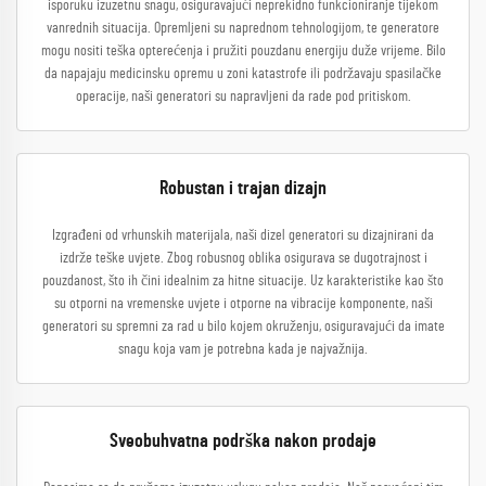
isporuku izuzetnu snagu, osiguravajući neprekidno funkcioniranje tijekom
vanrednih situacija. Opremljeni su naprednom tehnologijom, te generatore
mogu nositi teška opterećenja i pružiti pouzdanu energiju duže vrijeme. Bilo
da napajaju medicinsku opremu u zoni katastrofe ili podržavaju spasilačke
operacije, naši generatori su napravljeni da rade pod pritiskom.
Robustan i trajan dizajn
Izgrađeni od vrhunskih materijala, naši dizel generatori su dizajnirani da
izdrže teške uvjete. Zbog robusnog oblika osigurava se dugotrajnost i
pouzdanost, što ih čini idealnim za hitne situacije. Uz karakteristike kao što
su otporni na vremenske uvjete i otporne na vibracije komponente, naši
generatori su spremni za rad u bilo kojem okruženju, osiguravajući da imate
snagu koja vam je potrebna kada je najvažnija.
Sveobuhvatna podrška nakon prodaje