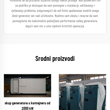
Ponosimo se da pružamo izuzetnu uslugu nakon prodaje. Naš posvećeni tim
za podršku je dostupan da vam pomogne u instalaciji, održavanju i
rješavanju problema, osiguravajući da vaš hitno spašavanje visokih snaga
dizel generator set radi učinkovito. Nudimo vam obuku i resurse da vam
pomognemo da maksimalno poboljšate performanse vašeg generatora,
dajući vam mir u umu tijekom kritičnih operacija.
Srodni proizvodi
skup generatora u kontejneru od
2000 kW