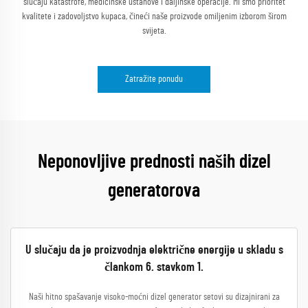
slučaju katastrofe, medicinske ustanove i daljinske operacije. Mi smo prioritet
kvalitete i zadovoljstvo kupaca, čineći naše proizvode omiljenim izborom širom
svijeta.
Zatražite ponudu
Neponovljive prednosti naših dizel
generatorova
U slučaju da je proizvodnja električne energije u skladu s
člankom 6. stavkom 1.
Naši hitno spašavanje visoko-moćni dizel generator setovi su dizajnirani za