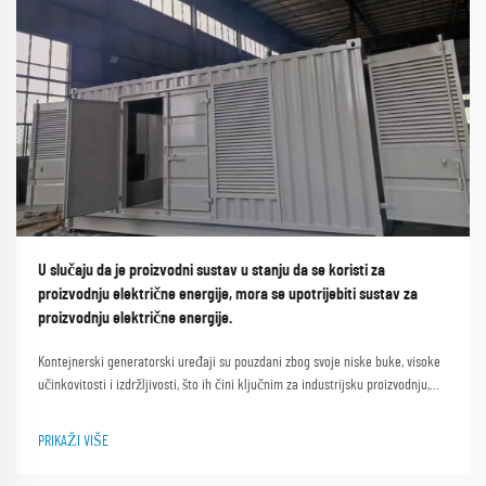
U slučaju da je proizvodni sustav u stanju da se koristi za
proizvodnju električne energije, mora se upotrijebiti sustav za
proizvodnju električne energije.
Kontejnerski generatorski uređaji su pouzdani zbog svoje niske buke, visoke
učinkovitosti i izdržljivosti, što ih čini ključnim za industrijsku proizvodnju,
napajanje udaljenih područja i spasilačka akcija. Shanghai Outevo Machinery
Co. Ltd. globalni lider s gotovo 30 godina...
PRIKAŽI VIŠE