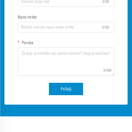
0/100
Naziv tvrtke
0/200
Poruka
0/1000
Pošalji