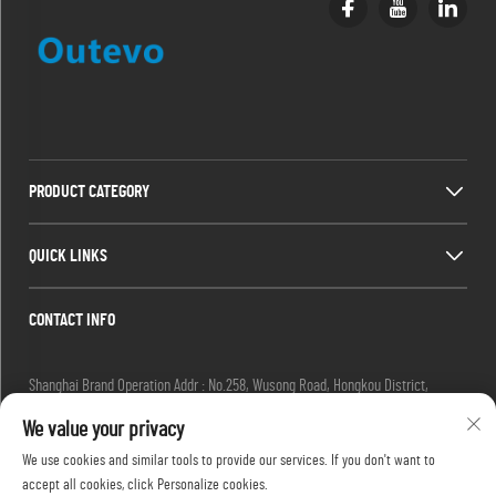
PRODUCT CATEGORY
QUICK LINKS
CONTACT INFO
Shanghai Brand Operation Addr : No.258, Wusong Road, Hongkou District,
Shanghai City, China
We value your privacy
Email :
[email protected]
Tel :
+86-13280087620
We use cookies and similar tools to provide our services. If you don't want to
Tel :
+86-13280035385
accept all cookies, click Personalize cookies.