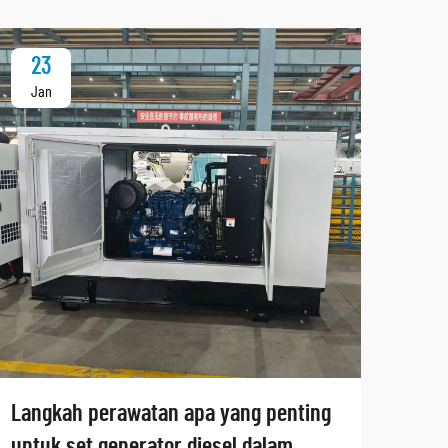
23
2
Jan
Ja
Langkah perawatan apa yang penting
Men
untuk set generator diesel dalam
pera