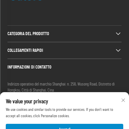
CATEGORIA DEL PRODOTTO
COLLEGAMENTI RAPIDI
INFORMAZIONI DI CONTATTO
Indirizzo operativo del marchio Shanghai: n. 258, Wusong Road, Distretto di
Hongkou, Città di Shanghai, Cina
E-mail:
[email protected]
We value your privacy
Tel:
+86-13280087620
Tel:
+86-13280035385
We use cookies and similar tools to provide our services. If you don't want to
Tel:
+86-13280039195
accept all cookies, click Personalize cookies.