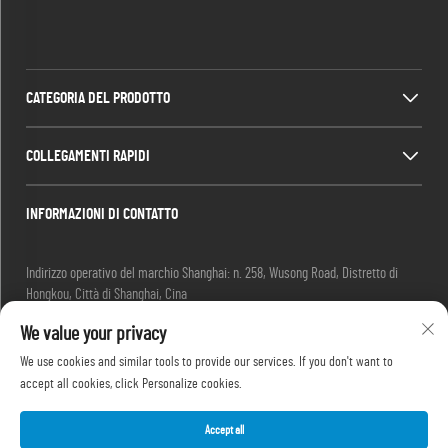
CATEGORIA DEL PRODOTTO
COLLEGAMENTI RAPIDI
INFORMAZIONI DI CONTATTO
Indirizzo operativo del marchio Shanghai: n. 258, Wusong Road, Distretto di
Hongkou, Città di Shanghai, Cina
E-mail:
[email protected]
We value your privacy
Tel:
+86-13280087620
Tel:
+86-13280035385
We use cookies and similar tools to provide our services. If you don't want to
Tel:
+86-13280039195
accept all cookies, click Personalize cookies.
Accept all