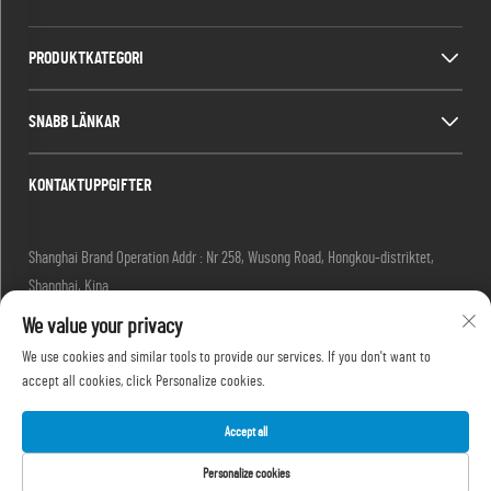
PRODUKTKATEGORI
SNABB LÄNKAR
KONTAKTUPPGIFTER
Shanghai Brand Operation Addr : Nr 258, Wusong Road, Hongkou-distriktet,
Shanghai, Kina
E-post:
[email protected]
We value your privacy
Tel:
+86-13280087620
We use cookies and similar tools to provide our services. If you don't want to
Tel:
+86-13280035385
accept all cookies, click Personalize cookies.
Tel:
+86-13280039195
Accept all
Personalize cookies
Copyright © 2025 av Shanghai Outevo Machinery Co.,Ltd -
Integritetspolicy