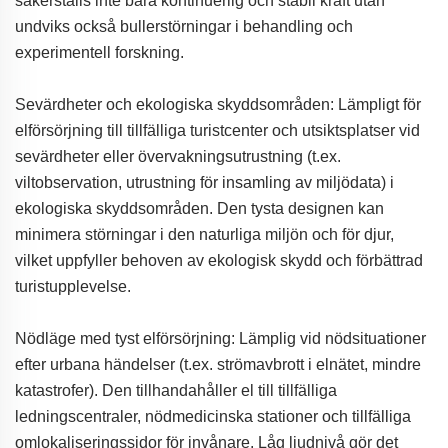
säkerställs inte bara kontinuerlig och stabil kraft utan
undviks också bullerstörningar i behandling och
experimentell forskning.
Sevärdheter och ekologiska skyddsområden: Lämpligt för
elförsörjning till tillfälliga turistcenter och utsiktsplatser vid
sevärdheter eller övervakningsutrustning (t.ex.
viltobservation, utrustning för insamling av miljödata) i
ekologiska skyddsområden. Den tysta designen kan
minimera störningar i den naturliga miljön och för djur,
vilket uppfyller behoven av ekologisk skydd och förbättrad
turistupplevelse.
Nödläge med tyst elförsörjning: Lämplig vid nödsituationer
efter urbana händelser (t.ex. strömavbrott i elnätet, mindre
katastrofer). Den tillhandahåller el till tillfälliga
ledningscentraler, nödmedicinska stationer och tillfälliga
omlokaliseringssidor för invånare. Låg ljudnivå gör det