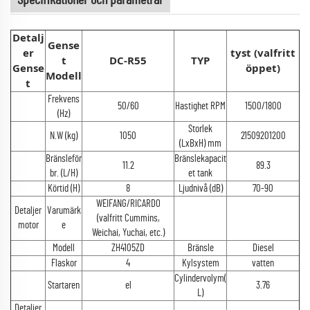
Detalj
Gense
er
tyst (valfritt
t
DC-R55
TYP
Gense
öppet)
Modell
t
Frekvens
50/60
Hastighet RPM
1500/1800
(Hz)
Storlek
N.W (kg)
1050
21509201200
(LxBxH) mm
Bränsleför
Bränslekapacit
11.2
89.3
br. (L/H)
et tank
Körtid (H)
8
Ljudnivå (dB)
70-90
WEIFANG/RICARDO
Detaljer
Varumärk
(valfritt Cummins,
motor
e
Weichai, Yuchai, etc.)
Modell
ZH4105ZD
Bränsle
Diesel
Flaskor
4
Kylsystem
vatten
Cylindervolym(
Startaren
el
3.76
L)
Detaljer