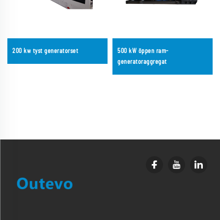
200 kw tyst generatorset
500 kW öppen ram-
generatoraggregat