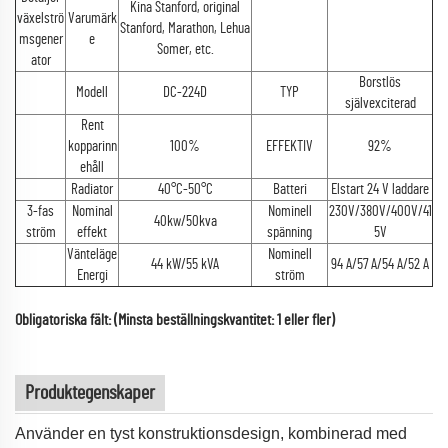
Kina Stanford, original
växelströ
Varumärk
Stanford, Marathon, Lehua
msgener
e
Somer, etc.
ator
Borstlös
Modell
DC-224D
TYP
självexciterad
Rent
kopparinn
100%
EFFEKTIV
92%
ehåll
Radiator
40°C-50°C
Batteri
Elstart 24 V laddare
3-fas
Nominal
Nominell
230V/380V/400V/41
40kw/50kva
ström
effekt
spänning
5V
Vänteläge
Nominell
44 kW/55 kVA
94 A/57 A/54 A/52 A
Energi
ström
Obligatoriska fält: (Minsta beställningskvantitet: 1 eller fler)
Produktegenskaper
Använder en tyst konstruktionsdesign, kombinerad med